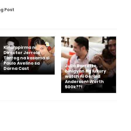
g Post
Kinumpirma ni
Director Jerrold
Tarrog na kasama si
Paulo Avelino sa
Julia Barretto,
Darna Cast
binigyan ng luxury
watch ni Gerald
Anderson! Worth
500k??!