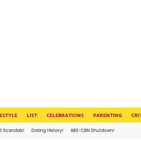
FESTYLE
LIST
CELEBRATIONS
PARENTING
CRI
t Scandals!
Dating History!
ABS-CBN Shutdown!