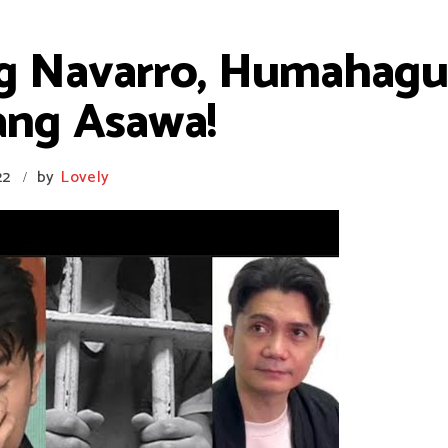
g Navarro, Humahagu
ang Asawa!
22
by
Lovely
/