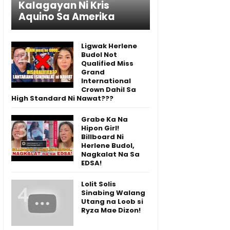
Kalagayan Ni Kris
Aquino Sa Amerika
Ligwak Herlene
Budol Not
Qualified Miss
Grand
International
Crown Dahil Sa
High Standard Ni Nawat???
Grabe Ka Na
Hipon Girl!
Billboard Ni
Herlene Budol,
Nagkalat Na Sa
EDSA!
Lolit Solis
Sinabing Walang
Utang na Loob si
Ryza Mae Dizon!