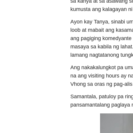
sa kanya at sa asawang s
kumusta ang kalagayan ni
Ayon kay Tanya, sinabi u
loob at mabait ang kasama
ang pagiging komedyante 
masaya sa kabila ng lahat
lamang nagtatanong tungk
Ang nakakalungkot pa uma
na ang visiting hours ay 
Vhong sa oras ng pag-alis 
Samantala, patuloy pa rin
pansamantalang paglaya nit