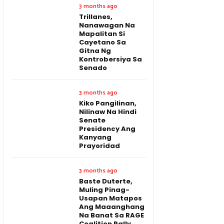
3 months ago
Trillanes,
Nanawagan Na
Mapalitan Si
Cayetano Sa
Gitna Ng
Kontrobersiya Sa
Senado
3 months ago
Kiko Pangilinan,
Nilinaw Na Hindi
Senate
Presidency Ang
Kanyang
Prayoridad
3 months ago
Baste Duterte,
Muling Pinag-
Usapan Matapos
Ang Maaanghang
Na Banat Sa RAGE
Coalition Rally