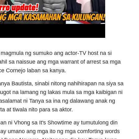
s magmula ng sumuko ang actor-TV host na si
hil sa naissue ang mga warrant of arrest sa mga
ce Cornejo laban sa kanya.
nya Bautista, sinabi nitong nahihirapan na siya sa
ugot na lamang ng lakas mula sa mga kaibigan ni
asalamat ni Tanya sa ina ng dalawang anak ng
a at tiwala nito para sa aktor.
 ni Vhong sa It's Showtime ay tumutulong din
gay umano ang mga ito ng mga comforting words