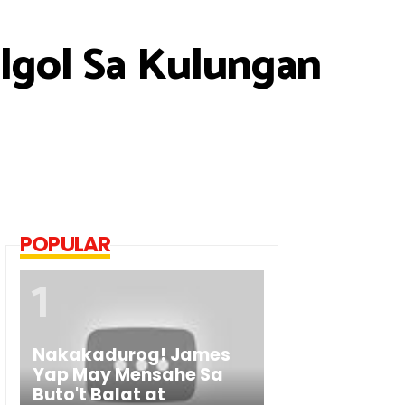
lgol Sa Kulungan
POPULAR
Nakakadurog! James
Yap May Mensahe Sa
Buto't Balat at