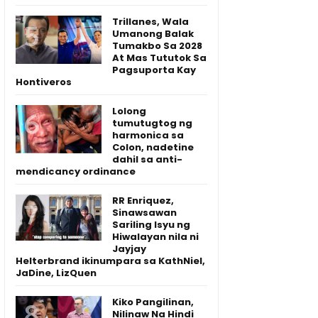
Trillanes, Wala
Umanong Balak
Tumakbo Sa 2028
At Mas Tututok Sa
Pagsuporta Kay
Hontiveros
Lolong
tumutugtog ng
harmonica sa
Colon, nadetine
dahil sa anti-
mendicancy ordinance
RR Enriquez,
Sinawsawan
Sariling Isyu ng
Hiwalayan nila ni
Jayjay
Helterbrand ikinumpara sa KathNiel,
JaDine, LizQuen
Kiko Pangilinan,
Nilinaw Na Hindi