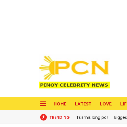
HOME
LATEST
LOVE
LI
TRENDING
Tsismis lang po!
Bigges