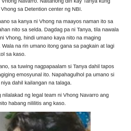
i Vhong Navarro. Naitanong din kay Tanya kung
 Vhong sa Detention center ng NBI.
mano sa kanya ni Vhong na maayos naman ito sa
han nito sa selda. Dagdag pa ni Tanya, tila nawala
ni Vhong, hindi umano kaya nito na maging
. Wala na rin umano itong gana sa pagkain at lagi
ol sa kaso.
no, sa tuwing nagpapaalam si Tanya dahil tapos
nagiging emosyunal ito. Napahagulhol pa umano si
niya dahil kailangan na talaga.
g nilalakad ng legal team ni Vhong Navarro ang
o habang nililitis ang kaso.