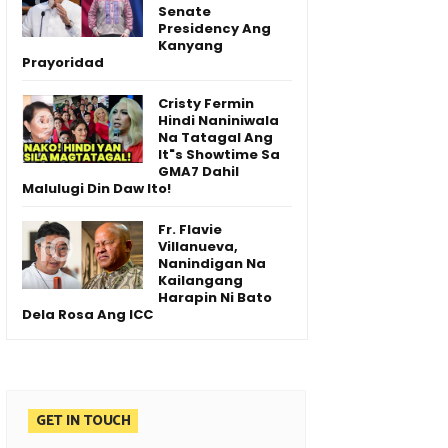
Senate
Presidency Ang
Kanyang
Prayoridad
Cristy Fermin
Hindi Naniniwala
Na Tatagal Ang
It"s Showtime Sa
GMA7 Dahil
Malulugi Din Daw Ito!
Fr. Flavie
Villanueva,
Nanindigan Na
Kailangang
Harapin Ni Bato
Dela Rosa Ang ICC
GET IN TOUCH