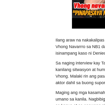
Ilang araw na nakakalipa
Vhong Navarrro sa NB1 da
isinampang kaso ni Denie
Sa naging interview kay Ta
kanilang sitwasyon at hum
Vhong. Malaki rin ang pas
aktor dahil sa buong suport
Maging ang mga kasamahan
umano sa kanila. Nagbibi