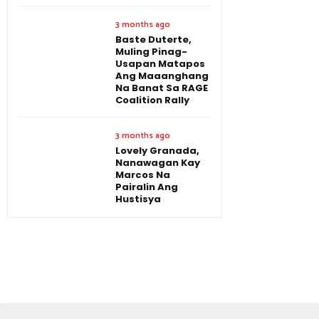
3 months ago
Baste Duterte,
Muling Pinag-
Usapan Matapos
Ang Maaanghang
Na Banat Sa RAGE
Coalition Rally
3 months ago
Lovely Granada,
Nanawagan Kay
Marcos Na
Pairalin Ang
Hustisya