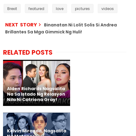
Brexit
featured
love
pictures
videos
NEXT STORY
Binanatan Ni Lolit Solis Si Andrea
Brillantes Sa Mga Gimmick Ng Huli!
RELATED POSTS
Alden Richards Nagsalita
Na Sa Istado Ng Relasyon
Nila Ni Catriona Gray!
Kelvin Miranda, Nagsalita