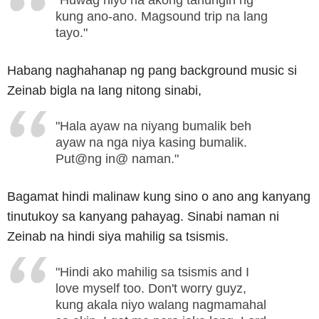
"Huwag niyo na akong tanungin ng
kung ano-ano. Magsound trip na lang
tayo."
Habang naghahanap ng pang background music si
Zeinab bigla na lang nitong sinabi,
"Hala ayaw na niyang bumalik beh
ayaw na nga niya kasing bumalik.
Put@ng in@ naman."
Bagamat hindi malinaw kung sino o ano ang kanyang
tinutukoy sa kanyang pahayag. Sinabi naman ni
Zeinab na hindi siya mahilig sa tsismis.
"Hindi ako mahilig sa tsismis and I
love myself too. Don't worry guyz,
kung akala niyo walang nagmamahal