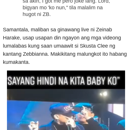
sa akin, I got me pero joke lang. Lord,
bigyan mo 'ko nun," tila malalim na
hugot ni ZB.
Samantala, maliban sa ginawang live ni Zeinab
Harake, usap usapan din ngayon ang mga videong
lumalabas kung saan umaawit si Skusta Clee ng
kantang Zebbianna. Makikitang malungkot ito habang
kumakanta.