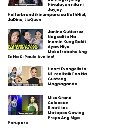
Hiwalayan nila ni
Jayjay
Helterbrand ikinumpara sa KathNiel,
JaDine, LizQuen
Janine Gutierrez
Nagsalita Na
Inamin Kung Bakit
Ayaw Niya
Makatrabaho Ang
Ex Na Si Paulo Avelino!
Heart Evangelista
Ni-realtalk Fan Na
Gustong
Magpaganda
Miss Grand
Caloocan
Binatikos
Matapos Gawing
Props Ang Mga
Paruparo