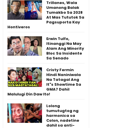
Trillanes, Wala
Umanong Balak
Tumakbo Sa 2028
At Mas Tututok Sa
Pagsuporta Kay
Hontiveros
Erwin Tulfo,
Itinanggi Na May
Alam Ang Minority
Bloc Sa Insidente
Sa Senado
Cristy Fermin
Hindi Naniniwala
Na Tatagal Ang
It"s Showtime Sa
GMA7 Dahil
Malulugi Din Daw Ito!
Lolong
tumutugtog ng
harmonica sa
Colon, nadetine
dahil sa anti-