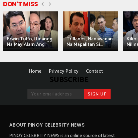
DON'T MISS
Erwin Tulfo, Itinanggi
Trillanes, Nanawagan
Kiko 
Na May Alam Ang
Na Mapalitan Si...
Nilin
Home
Privacy Policy
Contact
SUBSCRIBE
ABOUT PINOY CELEBRITY NEWS
PINOY CELEBRITY NEWS is an online source of latest