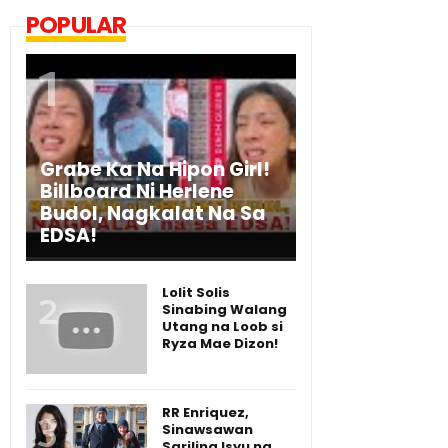
POPULAR
Grabe Ka Na Hipon Girl!
Billboard Ni Herlene
Budol, Nagkalat Na Sa
EDSA!
Lolit Solis
Sinabing Walang
Utang na Loob si
Ryza Mae Dizon!
RR Enriquez,
Sinawsawan
Sariling Isyu ng