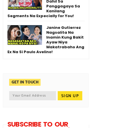
Dahil Sa
Panggagaya Sa
Kanilang
Segments Na Expecially for You!
Janine Gutierrez
Nagsalita Na
Inamin Kung Bakit
Ayaw Niya
Makatrabaho Ang
Ex Na Si Paulo Avelino!
GET IN TOUCH
SUBSCRIBE TO OUR