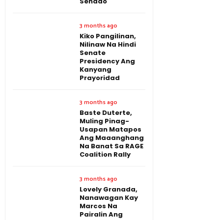
Senado
3 months ago
Kiko Pangilinan,
Nilinaw Na Hindi
Senate
Presidency Ang
Kanyang
Prayoridad
3 months ago
Baste Duterte,
Muling Pinag-
Usapan Matapos
Ang Maaanghang
Na Banat Sa RAGE
Coalition Rally
3 months ago
Lovely Granada,
Nanawagan Kay
Marcos Na
Pairalin Ang