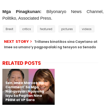
Mga Pinagkunan:
Bilyonaryo News Channel,
Politiko, Associated Press.
Brexit
critics
featured
pictures
videos
NEXT STORY
Trillanes binatikos sina Cayetano at
Imee sa umano’y pagpapalaki ng tensyon sa Senado
RELATED POSTS
Sen. Imee Marcos 'No
Comment' Sa Mga
Nangyayari Ngayong
Isyu Sa Pagitan Nina
PBBM at VP Sara