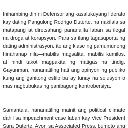
Inihambing din ni Defensor ang kasalukuyang liderato
kay dating Pangulong Rodrigo Duterte, na nakilala sa
matapang at diretsahang pananalita laban sa ilegal
na droga at korapsyon. Para sa ilang tagasuporta ng
dating administrasyon, ito ang klase ng pamumunong
hinahanap nila—mabilis magsalita, mabilis kumilos,
at hindi takot magpakita ng matigas na tindig.
Gayunman, nananatiling hati ang opinyon ng publiko
kung ang ganitong estilo ba ay tunay na solusyon o
mas nagbubukas ng panibagong kontrobersiya.
Samantala, nananatiling mainit ang political climate
dahil sa impeachment case laban kay Vice President
Sara Duterte. Ayon sa Associated Press, bumoto ang