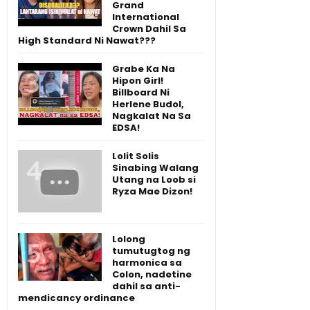
Grand
International
Crown Dahil Sa
High Standard Ni Nawat???
Grabe Ka Na
Hipon Girl!
Billboard Ni
Herlene Budol,
Nagkalat Na Sa
EDSA!
Lolit Solis
Sinabing Walang
Utang na Loob si
Ryza Mae Dizon!
Lolong
tumutugtog ng
harmonica sa
Colon, nadetine
dahil sa anti-
mendicancy ordinance