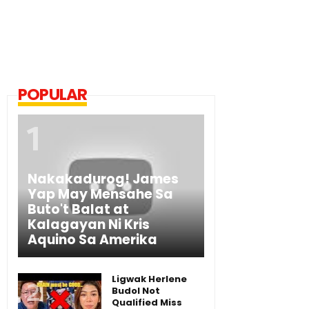
POPULAR
Nakakadurog! James
Yap May Mensahe Sa
Buto't Balat at
Kalagayan Ni Kris
Aquino Sa Amerika
Ligwak Herlene
Budol Not
Qualified Miss