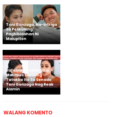
Toni Gonzaga, Na-Intriga
Sa Pelikulang
Pagbibidahan Ni
Malupiton
Rufa Mae Quinto Viral
Matapos Sabihing
Tatakbo Ito Sa Senado
Toni Gonzaga Nag Reak
Alamin
WALANG KOMENTO