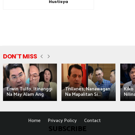
Hustisya
DON'T MISS
Erwin Tulfo, Itinanggi
Trillanes, Nanawagan
Kiko 
Na May Alam Ang
Na Mapalitan Si...
Nilin
Home
Privacy Policy
Contact
SUBSCRIBE