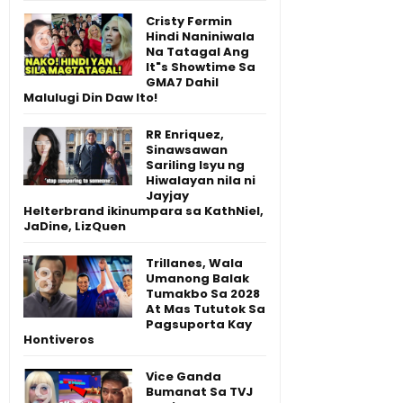
Cristy Fermin
Hindi Naniniwala
Na Tatagal Ang
It"s Showtime Sa
GMA7 Dahil
Malulugi Din Daw Ito!
RR Enriquez,
Sinawsawan
Sariling Isyu ng
Hiwalayan nila ni
Jayjay
Helterbrand ikinumpara sa KathNiel,
JaDine, LizQuen
Trillanes, Wala
Umanong Balak
Tumakbo Sa 2028
At Mas Tututok Sa
Pagsuporta Kay
Hontiveros
Vice Ganda
Bumanat Sa TVJ