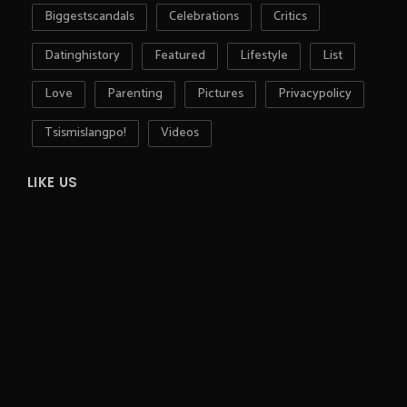
Biggestscandals
Celebrations
Critics
Datinghistory
Featured
Lifestyle
List
Love
Parenting
Pictures
Privacypolicy
Tsismislangpo!
Videos
LIKE US