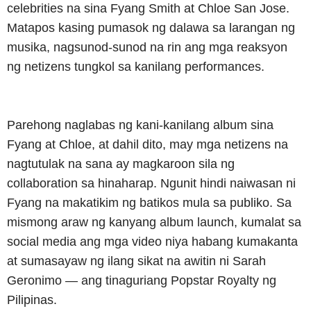
celebrities na sina Fyang Smith at Chloe San Jose.
Matapos kasing pumasok ng dalawa sa larangan ng
musika, nagsunod-sunod na rin ang mga reaksyon
ng netizens tungkol sa kanilang performances.
Parehong naglabas ng kani-kanilang album sina
Fyang at Chloe, at dahil dito, may mga netizens na
nagtutulak na sana ay magkaroon sila ng
collaboration sa hinaharap. Ngunit hindi naiwasan ni
Fyang na makatikim ng batikos mula sa publiko. Sa
mismong araw ng kanyang album launch, kumalat sa
social media ang mga video niya habang kumakanta
at sumasayaw ng ilang sikat na awitin ni Sarah
Geronimo — ang tinaguriang Popstar Royalty ng
Pilipinas.