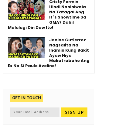
Cristy Fermin
Hindi Naniniwala
Na Tatagal Ang
It"s Showtime Sa
GMA7 Dahil
Malulugi Din Daw Ito!
Janine Gutierrez
Nagsalita Na
Inamin Kung Bakit
Ayaw Niya
Makatrabaho Ang
Ex Na Si Paulo Avelino!
GET IN TOUCH