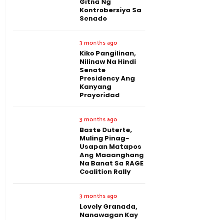
Gitna Ng
Kontrobersiya Sa
Senado
3 months ago
Kiko Pangilinan,
Nilinaw Na Hindi
Senate
Presidency Ang
Kanyang
Prayoridad
3 months ago
Baste Duterte,
Muling Pinag-
Usapan Matapos
Ang Maaanghang
Na Banat Sa RAGE
Coalition Rally
3 months ago
Lovely Granada,
Nanawagan Kay