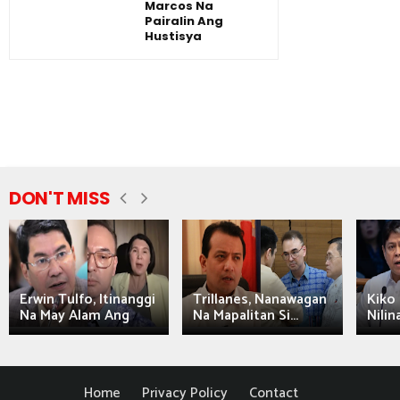
Marcos Na
Pairalin Ang
Hustisya
DON'T MISS
Erwin Tulfo, Itinanggi
Trillanes, Nanawagan
Kiko 
Na May Alam Ang
Na Mapalitan Si...
Nilin
Home
Privacy Policy
Contact