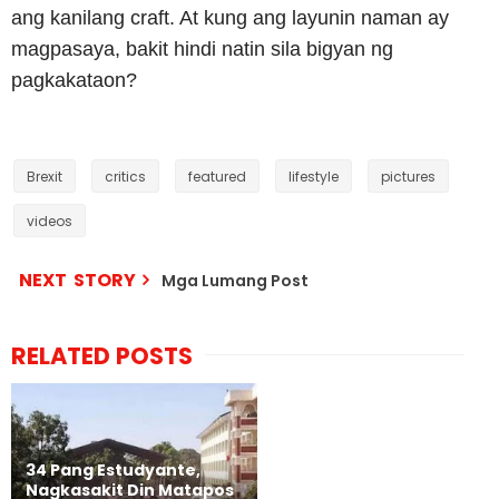
ang kanilang craft. At kung ang layunin naman ay
magpasaya, bakit hindi natin sila bigyan ng
pagkakataon?
Brexit
critics
featured
lifestyle
pictures
videos
NEXT STORY
Mga Lumang Post
RELATED POSTS
34 Pang Estudyante,
Nagkasakit Din Matapos