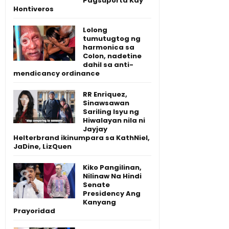
Pagsuporta Kay
Hontiveros
Lolong
tumutugtog ng
harmonica sa
Colon, nadetine
dahil sa anti-
mendicancy ordinance
RR Enriquez,
Sinawsawan
Sariling Isyu ng
Hiwalayan nila ni
Jayjay
Helterbrand ikinumpara sa KathNiel,
JaDine, LizQuen
Kiko Pangilinan,
Nilinaw Na Hindi
Senate
Presidency Ang
Kanyang
Prayoridad