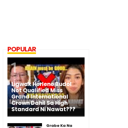
POPULAR
Ligwak Herlene Budol
Not Qualified Miss
Grand International
Crown Dahil Sa High
Standard Ni Nawat???
Grabe Ka Na