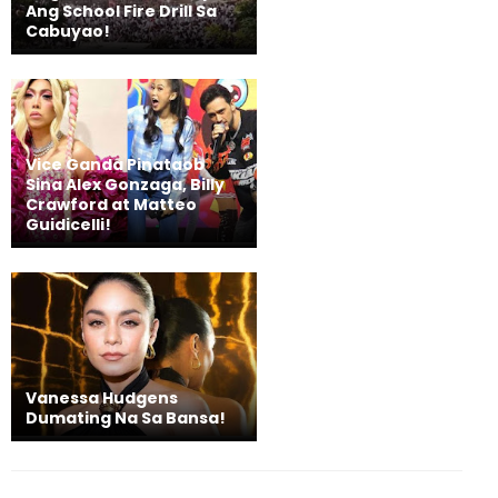
Ang School Fire Drill Sa
Cabuyao!
Vice Ganda Pinataob
Sina Alex Gonzaga, Billy
Crawford at Matteo
Guidicelli!
Vanessa Hudgens
Dumating Na Sa Bansa!