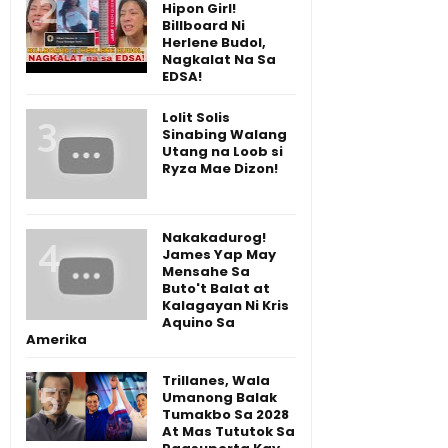
Hipon Girl!
Billboard Ni
Herlene Budol,
Nagkalat Na Sa
EDSA!
Lolit Solis
Sinabing Walang
Utang na Loob si
Ryza Mae Dizon!
Nakakadurog!
James Yap May
Mensahe Sa
Buto't Balat at
Kalagayan Ni Kris
Aquino Sa
Amerika
Trillanes, Wala
Umanong Balak
Tumakbo Sa 2028
At Mas Tututok Sa