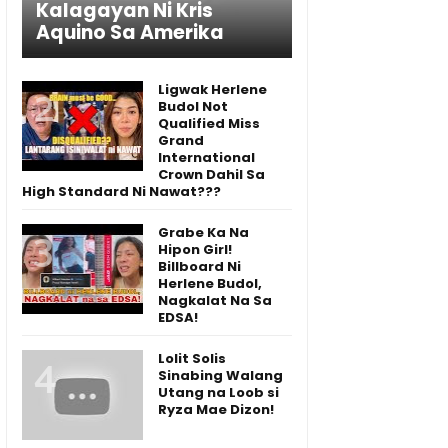
Kalagayan Ni Kris
Aquino Sa Amerika
Ligwak Herlene
Budol Not
Qualified Miss
Grand
International
Crown Dahil Sa
High Standard Ni Nawat???
Grabe Ka Na
Hipon Girl!
Billboard Ni
Herlene Budol,
Nagkalat Na Sa
EDSA!
Lolit Solis
Sinabing Walang
Utang na Loob si
Ryza Mae Dizon!