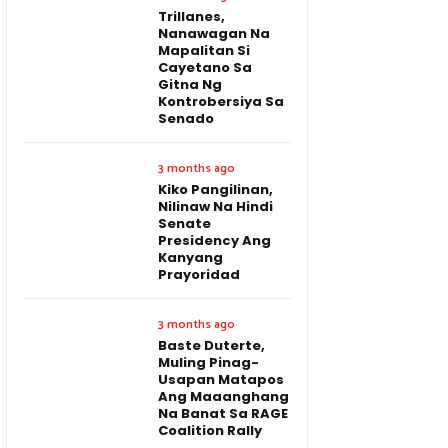
Trillanes,
Nanawagan Na
Mapalitan Si
Cayetano Sa
Gitna Ng
Kontrobersiya Sa
Senado
3 months ago
Kiko Pangilinan,
Nilinaw Na Hindi
Senate
Presidency Ang
Kanyang
Prayoridad
3 months ago
Baste Duterte,
Muling Pinag-
Usapan Matapos
Ang Maaanghang
Na Banat Sa RAGE
Coalition Rally