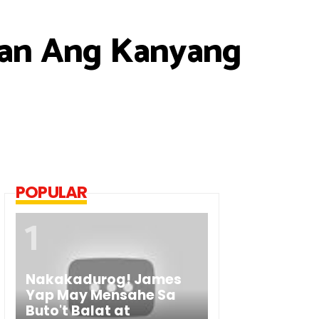
gan Ang Kanyang
POPULAR
Nakakadurog! James
Yap May Mensahe Sa
Buto't Balat at