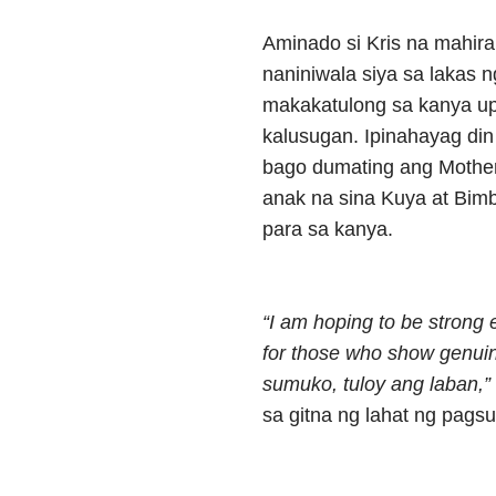
Aminado si Kris na mahir
naniniwala siya sa lakas 
makakatulong sa kanya 
kalusugan. Ipinahayag din
bago dumating ang Mother’
anak na sina Kuya at Bimb
para sa kanya.
“I am hoping to be stron
for those who show genuin
sumuko, tuloy ang laban,”
sa gitna ng lahat ng pags