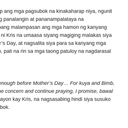
ap ang mga pagsubok na kinakaharap niya, ngunit
ng panalangin at pananampalataya na
upang malampasan ang mga hamon ng kanyang
 ni Kris na umaasa siyang magiging malakas siya
s Day, at nagsalita siya para sa kanyang mga
, pati na rin sa mga taong patuloy na nagdarasal
g enough before Mother’s Day… For kuya and Bimb,
e concern and continue praying, I promise, bawal
ayon kay Kris, na nagsasabing hindi siya susuko
ubok.