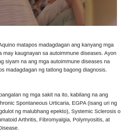
is Aquino matapos madagdagan ang kanyang mga
na may kaugnayan sa autoimmune diseases. Ayon
ging siyam na ang mga autoimmune diseases na
s madagdagan ng tatlong bagong diagnosis.
pangalan ng mga sakit na ito, kabilang na ang
hronic Spontaneous Urticaria, EGPA (isang uri ng
gdulot ng malubhang epekto), Systemic Sclerosis o
toid Arthritis, Fibromyalgia, Polymyositis, at
Disease.