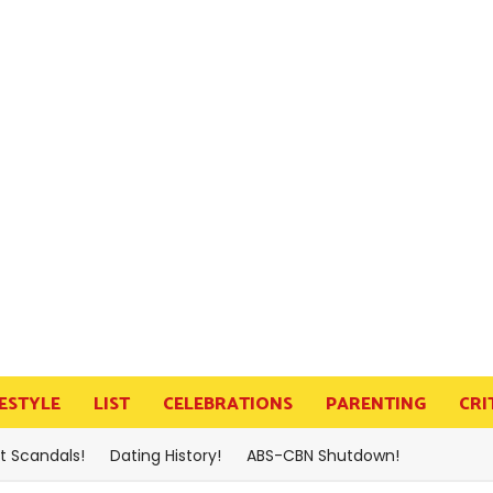
FESTYLE
LIST
CELEBRATIONS
PARENTING
CRI
t Scandals!
Dating History!
ABS-CBN Shutdown!