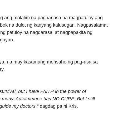
ag ang malalim na pagnanasa na magpatuloy ang
bok na dulot ng kanyang kalusugan. Nagpasalamat
aong patuloy na nagdarasal at nagpapakita ng
agayan.
ya, na may kasamang mensahe ng pag-asa sa
ay.
urvival, but I have FAITH in the power of
many. Autoimmune has NO CURE. But I still
l guide my doctors,”
dagdag pa ni Kris.