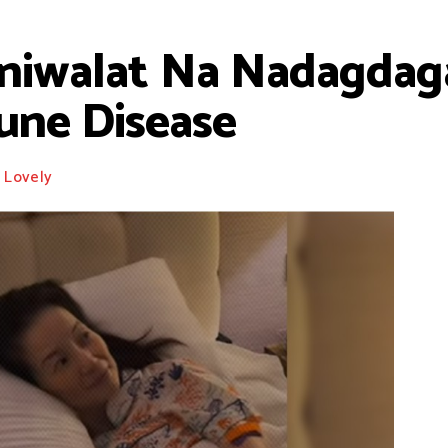
siniwalat Na Nadagda
ne Disease
Lovely