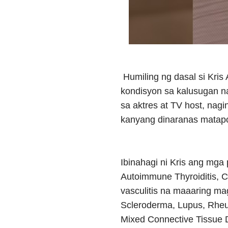
Humiling ng dasal si Kr
kondisyon sa kalusugan 
sa aktres at TV host, na
kanyang dinaranas matapo
Ibinahagi ni Kris ang mga 
Autoimmune Thyroiditis, C
vasculitis na maaaring ma
Scleroderma, Lupus, Rheuma
Mixed Connective Tissue 