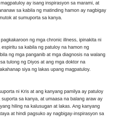
agpatuloy ay isang inspirasyon sa marami, at
ananaw sa kabila ng matinding hamon ay nagbigay
mutok at sumuporta sa kanya.
agkakaroon ng mga chronic illness, ipinakita ni
a espiritu sa kabila ng patuloy na hamon ng
bila ng mga panganib at mga diagnosis na walang
 sa tulong ng Diyos at ang mga doktor na
akahanap siya ng lakas upang magpatuloy.
porta ni Kris at ang kanyang pamilya ay patuloy
a suporta sa kanya, at umaasa na balang araw ay
yang hiling na kalusugan at lakas. Ang kanyang
ya at hindi pagsuko ay nagbigay-inspirasyon sa