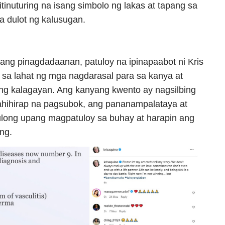
itinuturing na isang simbolo ng lakas at tapang sa
a dulot ng kalusugan.
yang pinagdadaanan, patuloy na ipinapaabot ni Kris
sa lahat ng mga nagdarasal para sa kanya at
g kalagayan. Ang kanyang kwento ay nagsilbing
mahihirap na pagsubok, ang pananampalataya at
ulong upang magpatuloy sa buhay at harapin ang
ng.