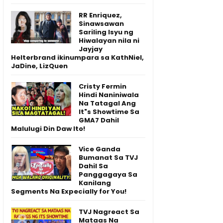
RR Enriquez,
Sinawsawan
Sariling Isyu ng
Hiwalayan nila ni
Jayjay
Helterbrand ikinumpara sa KathNiel,
JaDine, LizQuen
Cristy Fermin
Hindi Naniniwala
Na Tatagal Ang
It"s Showtime Sa
GMA7 Dahil
Malulugi Din Daw Ito!
Vice Ganda
Bumanat Sa TVJ
Dahil Sa
Panggagaya Sa
Kanilang
Segments Na Expecially for You!
TVJ Nagreact Sa
Mataas Na