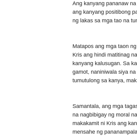
Ang kanyang pananaw na m
ang kanyang positibong p
ng lakas sa mga tao na tu
Matapos ang mga taon ng p
Kris ang hindi matitinag n
kanyang kalusugan. Sa ka
gamot, naniniwala siya na
tumutulong sa kanya, mak
Samantala, ang mga tagasu
na nagbibigay ng moral n
makakamit ni Kris ang kan
mensahe ng pananampalata