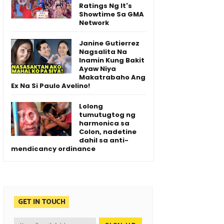
Ratings Ng It's
Showtime Sa GMA
Network
Janine Gutierrez
Nagsalita Na
Inamin Kung Bakit
Ayaw Niya
Makatrabaho Ang
Ex Na Si Paulo Avelino!
Lolong
tumutugtog ng
harmonica sa
Colon, nadetine
dahil sa anti-
mendicancy ordinance
GET IN TOUCH