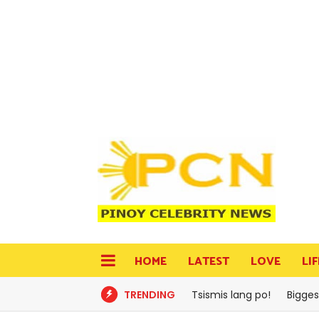
HOME
LATEST
LOVE
LI
TRENDING
Tsismis lang po!
Bigges