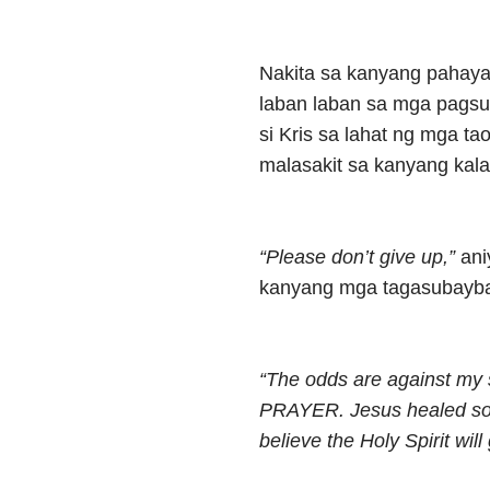
Nakita sa kanyang pahay
laban laban sa mga pagsu
si Kris sa lahat ng mga t
malasakit sa kanyang kal
“Please don’t give up,”
ani
kanyang mga tagasubayb
“The odds are against my s
PRAYER. Jesus healed so 
believe the Holy Spirit wil