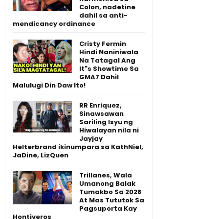
Colon, nadetine
dahil sa anti-
mendicancy ordinance
Cristy Fermin
Hindi Naniniwala
Na Tatagal Ang
It"s Showtime Sa
GMA7 Dahil
Malulugi Din Daw Ito!
RR Enriquez,
Sinawsawan
Sariling Isyu ng
Hiwalayan nila ni
Jayjay
Helterbrand ikinumpara sa KathNiel,
JaDine, LizQuen
Trillanes, Wala
Umanong Balak
Tumakbo Sa 2028
At Mas Tututok Sa
Pagsuporta Kay
Hontiveros