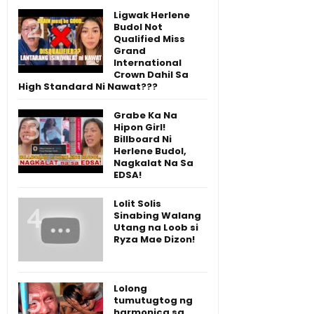
Ligwak Herlene
Budol Not
Qualified Miss
Grand
International
Crown Dahil Sa
High Standard Ni Nawat???
Grabe Ka Na
Hipon Girl!
Billboard Ni
Herlene Budol,
Nagkalat Na Sa
EDSA!
Lolit Solis
Sinabing Walang
Utang na Loob si
Ryza Mae Dizon!
Lolong
tumutugtog ng
harmonica sa