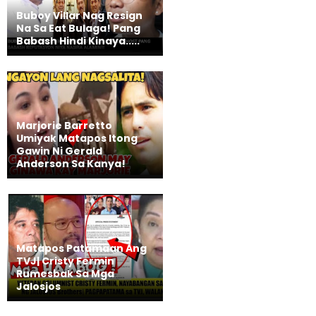
Buboy Villar Nag Resign
Na Sa Eat Bulaga! Pang
Babash Hindi Kinaya.....
Marjorie Barretto
Umiyak Matapos Itong
Gawin Ni Gerald
Anderson Sa Kanya!
Matapos Patamaan Ang
TVJ| Cristy Fermin
Rumesbak Sa Mga
Jalosjos