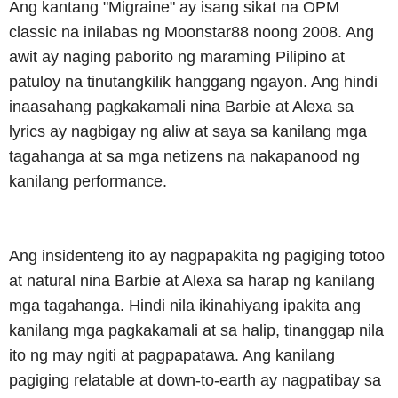
Ang kantang "Migraine" ay isang sikat na OPM
classic na inilabas ng Moonstar88 noong 2008.
Ang
awit ay naging paborito ng maraming Pilipino at
patuloy na tinutangkilik hanggang ngayon.
Ang hindi
inaasahang pagkakamali nina Barbie at Alexa sa
lyrics ay nagbigay ng aliw at saya sa kanilang mga
tagahanga at sa mga netizens na nakapanood ng
kanilang performance.
Ang insidenteng ito ay nagpapakita ng pagiging totoo
at natural nina Barbie at Alexa sa harap ng kanilang
mga tagahanga.
Hindi nila ikinahiyang ipakita ang
kanilang mga pagkakamali at sa halip, tinanggap nila
ito ng may ngiti at pagpapatawa.
Ang kanilang
pagiging relatable at down-to-earth ay nagpatibay sa