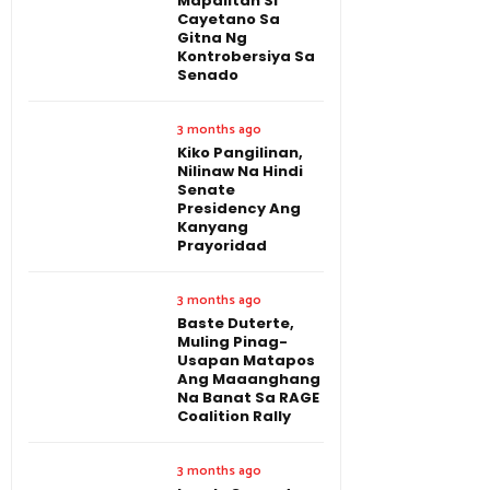
Mapalitan Si
Cayetano Sa
Gitna Ng
Kontrobersiya Sa
Senado
3 months ago
Kiko Pangilinan,
Nilinaw Na Hindi
Senate
Presidency Ang
Kanyang
Prayoridad
3 months ago
Baste Duterte,
Muling Pinag-
Usapan Matapos
Ang Maaanghang
Na Banat Sa RAGE
Coalition Rally
3 months ago