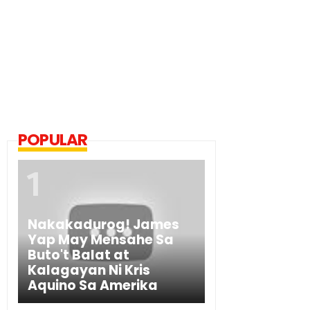
POPULAR
Nakakadurog! James
Yap May Mensahe Sa
Buto't Balat at
Kalagayan Ni Kris
Aquino Sa Amerika