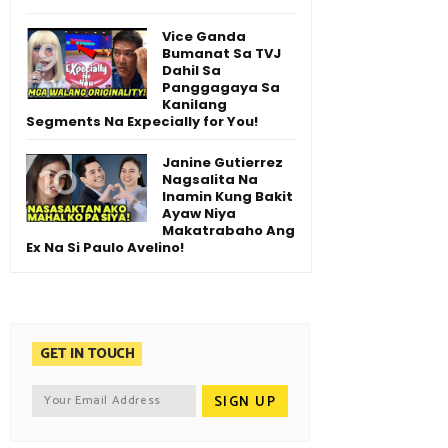
Vice Ganda
Bumanat Sa TVJ
Dahil Sa
Panggagaya Sa
Kanilang
Segments Na Expecially for You!
Janine Gutierrez
Nagsalita Na
Inamin Kung Bakit
Ayaw Niya
Makatrabaho Ang
Ex Na Si Paulo Avelino!
GET IN TOUCH