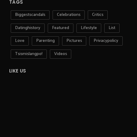
TAGS
Biggestscandals
Celebrations
Critics
Datinghistory
Featured
Lifestyle
List
Love
Parenting
Pictures
Privacypolicy
Tsismislangpo!
Videos
LIKE US