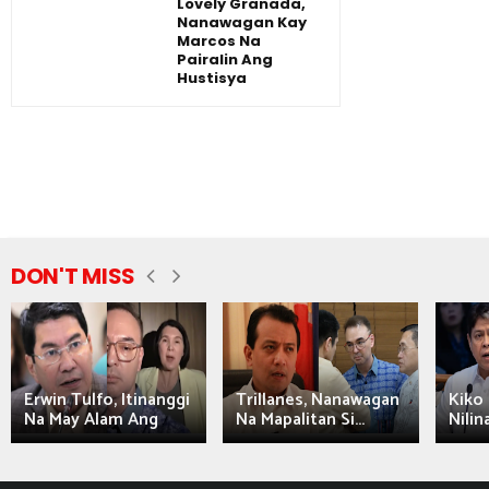
Lovely Granada,
Nanawagan Kay
Marcos Na
Pairalin Ang
Hustisya
DON'T MISS
Erwin Tulfo, Itinanggi
Trillanes, Nanawagan
Kiko 
Na May Alam Ang
Na Mapalitan Si...
Nilin