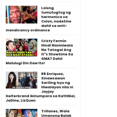
Lolong
tumutugtog ng
harmonica sa
Colon, nadetine
dahil sa anti-
mendicancy ordinance
Cristy Fermin
Hindi Naniniwala
Na Tatagal Ang
It"s Showtime Sa
GMA7 Dahil
Malulugi Din Daw Ito!
RR Enriquez,
Sinawsawan
Sariling Isyu ng
Hiwalayan nila ni
Jayjay
Helterbrand ikinumpara sa KathNiel,
JaDine, LizQuen
Trillanes, Wala
Umanong Balak