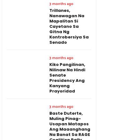
3 months ago
Trillanes,
Nanawagan Na
Mapalitan Si
Cayetano Sa
Gitna Ng
Kontrobersiya Sa
Senado
3 months ago
Kiko Pangilinan,
Nilinaw Na Hindi
Senate
Presidency Ang
Kanyang
Prayoridad
3 months ago
Baste Duterte,
Muling Pinag-
Usapan Matapos
Ang Maaanghang
Na Banat Sa RAGE
Coalition Rally