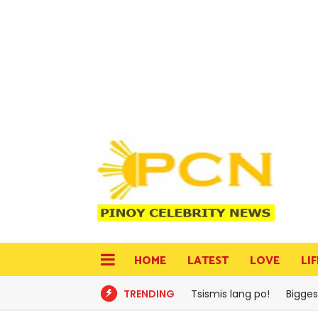
HOME
LATEST
LOVE
LI
TRENDING
Tsismis lang po!
Bigges