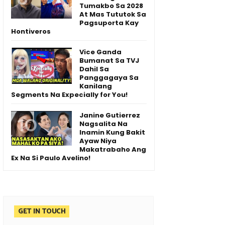
Tumakbo Sa 2028
At Mas Tututok Sa
Pagsuporta Kay
Hontiveros
Vice Ganda
Bumanat Sa TVJ
Dahil Sa
Panggagaya Sa
Kanilang
Segments Na Expecially for You!
Janine Gutierrez
Nagsalita Na
Inamin Kung Bakit
Ayaw Niya
Makatrabaho Ang
Ex Na Si Paulo Avelino!
GET IN TOUCH