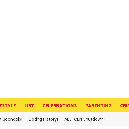
FESTYLE
LIST
CELEBRATIONS
PARENTING
CRI
t Scandals!
Dating History!
ABS-CBN Shutdown!