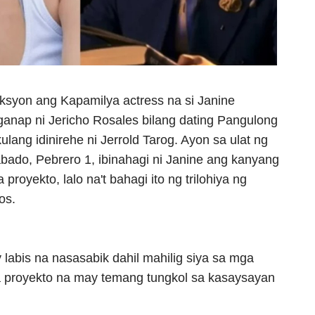
syon ang Kapamilya actress na si Janine
anap ni Jericho Rosales bilang dating Pangulong
lang idinirehe ni Jerrold Tarog. Ayon sa ulat ng
do, Pebrero 1, ibinahagi ni Janine ang kanyang
proyekto, lalo na't bahagi ito ng trilohiya ng
os.
y labis na nasasabik dahil mahilig siya sa mga
ga proyekto na may temang tungkol sa kasaysayan