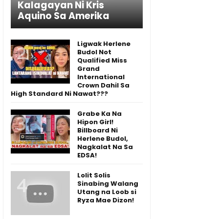
Kalagayan Ni Kris
Aquino Sa Amerika
Ligwak Herlene
Budol Not
Qualified Miss
Grand
International
Crown Dahil Sa
High Standard Ni Nawat???
Grabe Ka Na
Hipon Girl!
Billboard Ni
Herlene Budol,
Nagkalat Na Sa
EDSA!
Lolit Solis
Sinabing Walang
Utang na Loob si
Ryza Mae Dizon!