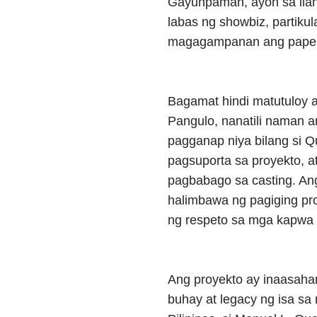
Gayunpaman, ayon sa ilang
labas ng showbiz, partikul
magagampanan ang papel 
Bagamat hindi matutuloy a
Pangulo, nanatili naman an
pagganap niya bilang si Q
pagsuporta sa proyekto, a
pagbabago sa casting. An
halimbawa ng pagiging pro
ng respeto sa mga kapwa a
Ang proyekto ay inaasah
buhay at legacy ng isa s