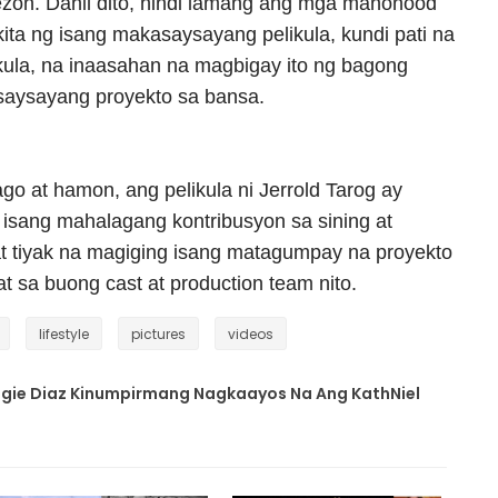
uezon. Dahil dito, hindi lamang ang mga manonood
ta ng isang makasaysayang pelikula, kundi pati na
likula, na inaasahan na magbigay ito ng bagong
saysayang proyekto sa bansa.
o at hamon, ang pelikula ni Jerrold Tarog ay
ng isang mahalagang kontribusyon sa sining at
at tiyak na magiging isang matagumpay na proyekto
t sa buong cast at production team nito.
lifestyle
pictures
videos
Ogie Diaz Kinumpirmang Nagkaayos Na Ang KathNiel