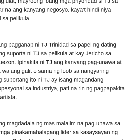
 ulat, mayroong ibang mga priyoridad si TJ sa
ar na ang kanyang negosyo, kaya’t hindi niya
sa pelikula.
ng pagganap ni TJ Trinidad sa papel ng dating
g suporta ni TJ sa pelikula at kay Jericho sa
uezon. Ipinakita ni TJ ang kanyang pag-unawa at
t walang galit o sama ng loob sa nangyaring
g suportang ito ni TJ ay isang magandang
pesyonal sa industriya, pati na rin ng pagpapakita
rtista.
ang magdadala ng mas malalim na pag-unawa sa
a mga pinakamahalagang lider sa kasaysayan ng