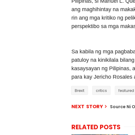
Pilipinas, si Manuel L. Q
ang maghihintay na makaki
rin ang mga kritiko ng pe
perspektibo sa mga maka
Sa kabila ng mga pagbabag
patuloy na kinikilala bila
kasaysayan ng Pilipinas, 
para kay Jericho Rosales a
Brexit
critics
featured
NEXT STORY
Source Ni 
RELATED POSTS