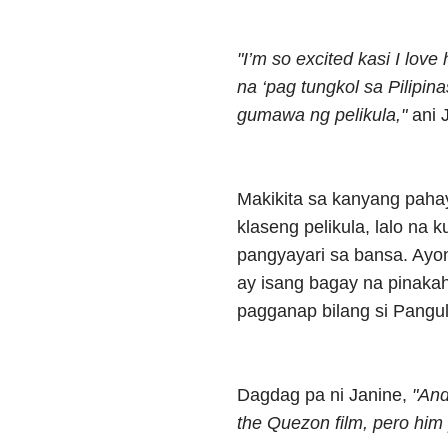
"I’m so excited kasi I love
na ‘pag tungkol sa Pilipina
gumawa ng pelikula,"
ani 
Makikita sa kanyang paha
klaseng pelikula, lalo na
pangyayari sa bansa. Ayon
ay isang bagay na pinakah
pagganap bilang si Pangu
Dagdag pa ni Janine,
"And
the Quezon film, pero him