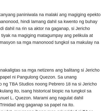
 kanyang paniniwala na malaki ang magiging epekto
manonood, hindi lamang dahil sa kwento ng buhay
 dahil na rin sa aktor na gaganap, si Jericho
 tiyak na magiging matagumpay ang pelikula at
ormasyon sa mga manonood tungkol sa makulay na
 nakaligtas sa mga netizens ang balitang si Jericho
 papel ni Pangulong Quezon. Sa unang
o ng TBA Studios noong Pebrero 18 na si Jericho
ulang ito, isang historical biopic na tungkol sa
uel L. Quezon. Marami ang nagulat dahil
Trinidad ang gaganap sa papel na ito.