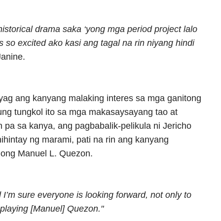
 historical drama saka ‘yong mga period project lalo
s so excited ako kasi ang tagal na rin niyang hindi
Janine.
yag ang kanyang malaking interes sa mga ganitong
 kung tungkol ito sa mga makasaysayang tao at
 pa sa kanya, ang pagbabalik-pelikula ni Jericho
ihintay ng marami, pati na rin ang kanyang
long Manuel L. Quezon.
 I’m sure everyone is looking forward, not only to
 playing [Manuel] Quezon."