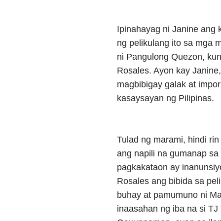
Ipinahayag ni Janine ang
ng pelikulang ito sa mga 
ni Pangulong Quezon, kundi
Rosales. Ayon kay Janine,
magbibigay galak at imp
kasaysayan ng Pilipinas.
Tulad ng marami, hindi rin
ang napili na gumanap sa
pagkakataon ay inanunsiy
Rosales ang bibida sa pelik
buhay at pamumuno ni Man
inaasahan ng iba na si TJ 