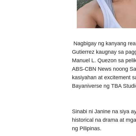
Nagbigay ng kanyang reak
Gutierrez kaugnay sa pagg
Manuel L. Quezon sa peliku
ABS-CBN News noong Saba
kasiyahan at excitement sa 
Bayaniverse ng TBA Studi
Sinabi ni Janine na siya a
historical na drama at m
ng Pilipinas.