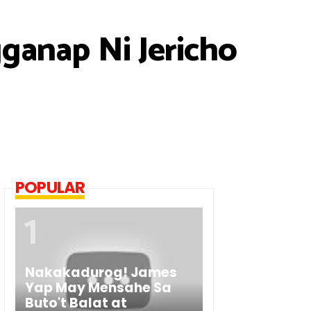
ganap Ni Jericho
POPULAR
Nakakadurog! James
Yap May Mensahe Sa
Buto't Balat at