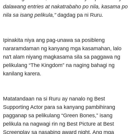
dalawang entries at nakatrabaho po nila, kasama po
nila sa isang pelikula,"
dagdag pa ni Ruru.
Ipinakita niya ang pag-unawa sa posibleng
nararamdaman ng kanyang mga kasamahan, lalo
na't alam niyang magkasama sila sa paggawa ng
pelikulang “The Kingdom” na naging bahagi ng
kanilang karera.
Matatandaan na si Ruru ay nanalo ng Best
Supporting Actor para sa kanyang pambihirang
pagganap sa pelikulang “Green Bones,” isang
pelikula na nagwagi rin ng Best Picture at Best
Screenplay sa nasabing award night. Ang mga