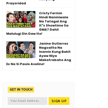
Prayoridad
Cristy Fermin
Hindi Naniniwala
Na Tatagal Ang
It"s Showtime Sa
GMA7 Dahil
Malulugi Din Daw Ito!
Janine Gutierrez
Nagsalita Na
Inamin Kung Bakit
Ayaw Niya
Makatrabaho Ang
Ex Na Si Paulo Avelino!
GET IN TOUCH