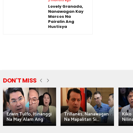
3 months ago
Lovely Granada,
Nanawagan Kay
Marcos Na
Pairalin Ang
Hustisya
DON'T MISS
Erwin Tulfo, Itinanggi
Trillanes, Nanawagan
Kiko 
Na May Alam Ang
Na Mapalitan Si...
Nilin