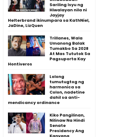
Sariling Isyu ng
Hiwalayan nila ni
Jayjay
Helterbrand ikinumpara sa KathNiel,
JaDine, LizQuen
Trillanes, Wala
Umanong Balak
Tumakbo Sa 2028
At Mas Tututok Sa
Pagsuporta Kay
Hontiveros
Lolong
tumutugtog ng
harmonica sa
Colon, nadetine
dahil sa anti-
mendicancy ordinance
Kiko Pangilinan,
Nilinaw Na Hindi
Senate
Presidency Ang
Kanyang