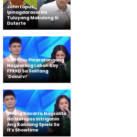
John Lapus,
Ipinagdarasal Na
Tuluyang Makulong Si
Duterte
Kim Chiu Pinaratangang
Nagparinig Laban Kay
FPRRD Sa Salitang
'Dasurv!'
Vhong Navarro Nagsalita
Na Matapos Intrigahin
Ang Kanilang Spiels Sa
It's Showtime