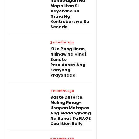
Nanawagan Na
Mapalitan Si
Cayetano Sa
Gitna Ng
Kontrobersiya Sa
Senado
3 months ago
Kiko Pangilinan,
Nilinaw Na Hindi
Senate
Presidency Ang
Kanyang
Prayoridad
3 months ago
Baste Duterte,
Muling Pinag-
Usapan Matapos
Ang Maaanghang
Na Banat Sa RAGE
Coalition Rally