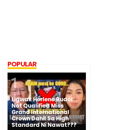
POPULAR
Ligwak Herlene Budol
Not Qualified Miss
Grand International
Crown Dahil Sa High
Standard Ni Nawat???