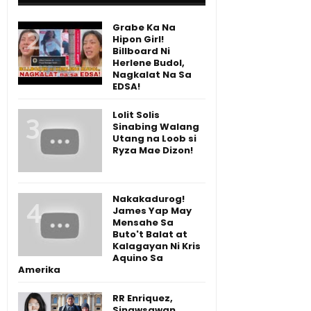
Grabe Ka Na
Hipon Girl!
Billboard Ni
Herlene Budol,
Nagkalat Na Sa
EDSA!
Lolit Solis
Sinabing Walang
Utang na Loob si
Ryza Mae Dizon!
Nakakadurog!
James Yap May
Mensahe Sa
Buto't Balat at
Kalagayan Ni Kris
Aquino Sa
Amerika
RR Enriquez,
Sinawsawan