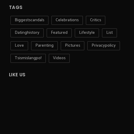
TAGS
Biggestscandals
Celebrations
Critics
Datinghistory
Featured
Lifestyle
List
Love
Parenting
Pictures
Privacypolicy
Tsismislangpo!
Videos
LIKE US