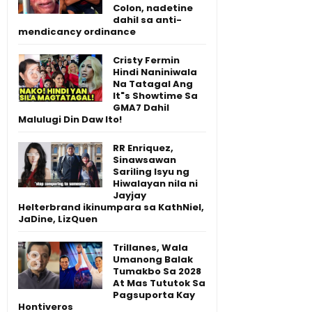
Colon, nadetine
dahil sa anti-
mendicancy ordinance
Cristy Fermin
Hindi Naniniwala
Na Tatagal Ang
It"s Showtime Sa
GMA7 Dahil
Malulugi Din Daw Ito!
RR Enriquez,
Sinawsawan
Sariling Isyu ng
Hiwalayan nila ni
Jayjay
Helterbrand ikinumpara sa KathNiel,
JaDine, LizQuen
Trillanes, Wala
Umanong Balak
Tumakbo Sa 2028
At Mas Tututok Sa
Pagsuporta Kay
Hontiveros