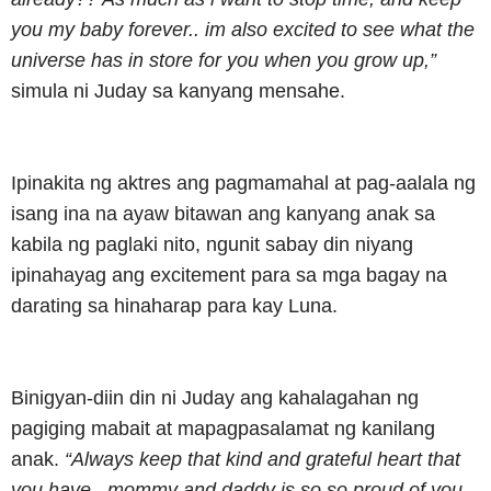
you my baby forever.. im also excited to see what the
universe has in store for you when you grow up,”
simula ni Juday sa kanyang mensahe.
Ipinakita ng aktres ang pagmamahal at pag-aalala ng
isang ina na ayaw bitawan ang kanyang anak sa
kabila ng paglaki nito, ngunit sabay din niyang
ipinahayag ang excitement para sa mga bagay na
darating sa hinaharap para kay Luna.
Binigyan-diin din ni Juday ang kahalagahan ng
pagiging mabait at mapagpasalamat ng kanilang
anak.
“Always keep that kind and grateful heart that
you have.. mommy and daddy is so so proud of you