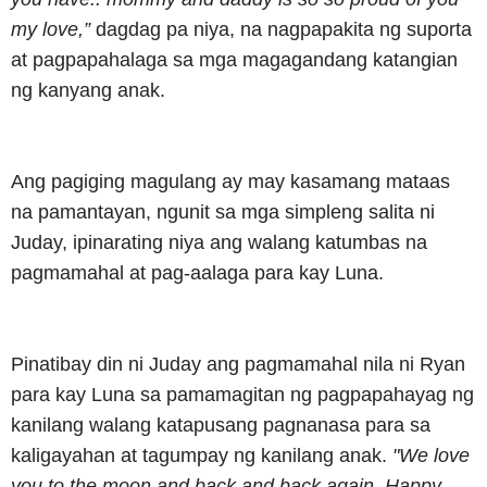
my love,”
dagdag pa niya, na nagpapakita ng suporta
at pagpapahalaga sa mga magagandang katangian
ng kanyang anak.
Ang pagiging magulang ay may kasamang mataas
na pamantayan, ngunit sa mga simpleng salita ni
Juday, ipinarating niya ang walang katumbas na
pagmamahal at pag-aalaga para kay Luna.
Pinatibay din ni Juday ang pagmamahal nila ni Ryan
para kay Luna sa pamamagitan ng pagpapahayag ng
kanilang walang katapusang pagnanasa para sa
kaligayahan at tagumpay ng kanilang anak.
"We love
you to the moon and back and back again. Happy