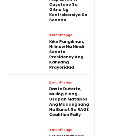
Cayetano Sa
Gitna Ng
Kontrobersiya Sa
Senado
3 months ago
Kiko Pangilinan,
Nilinaw Na Hindi
Senate
Presidency Ang
Kanyang
Prayoridad
3 months ago
Baste Duterte,
Muling Pinag-
Usapan Matapos
Ang Maaanghang
Na Banat Sa RAGE
Coalition Rally
3 months ago