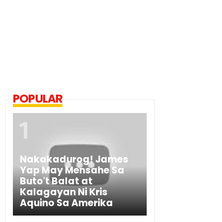
POPULAR
Nakakadurog! James
Yap May Mensahe Sa
Buto't Balat at
Kalagayan Ni Kris
Aquino Sa Amerika