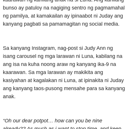
bunso ay patuloy na nagiging sentro ng pagmamahal
ng pamilya, at kamakailan ay ipinaabot ni Juday ang
kanyang pagbati sa pamamagitan ng social media.
Sa kanyang Instagram, nag-post si Judy Ann ng
isang carousel ng mga larawan ni Luna, kabilang na
ang isa na kuha noong araw ng kanyang ika-9 na
kaarawan. Sa mga larawan ay makikita ang
kasiyahan at kagalakan ni Luna, at ipinakita ni Juday
ang kanyang taos-pusong mensahe para sa kanyang
anak.
“Oh our dear potpot… how can you be nine
already?? As much as i want to stop time, and keep