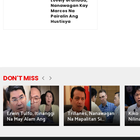
Lovely Granada,
Nanawagan Kay
Marcos Na
Pairalin Ang
Hustisya
DON'T MISS
Erwin Tulfo, Itinanggi
Trillanes, Nanawagan
Kiko 
Na May Alam Ang
Na Mapalitan Si...
Nilin