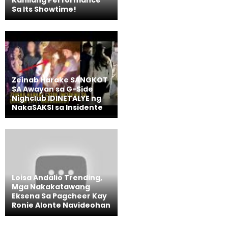
Sa Its Showtime!
Zeinab Harake SANGKOT
SA Awayan sa G-Side
Nighclub IDINETALYE ng
NakaSAKSI sa Insidente
Loisa Andalio Trending,
Mga Nakakatawang
Eksena Sa Pagcheer Kay
Ronie Alonte Navideohan