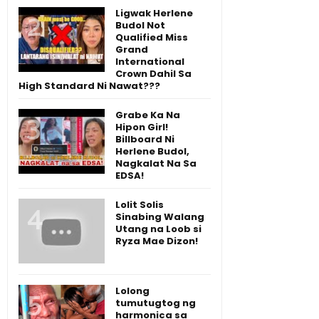
Ligwak Herlene
Budol Not
Qualified Miss
Grand
International
Crown Dahil Sa
High Standard Ni Nawat???
Grabe Ka Na
Hipon Girl!
Billboard Ni
Herlene Budol,
Nagkalat Na Sa
EDSA!
Lolit Solis
Sinabing Walang
Utang na Loob si
Ryza Mae Dizon!
Lolong
tumutugtog ng
harmonica sa