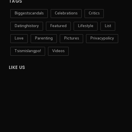
TAGS
Biggestscandals
Celebrations
Critics
Datinghistory
Featured
Lifestyle
List
Love
Parenting
Pictures
Privacypolicy
Tsismislangpo!
Videos
LIKE US