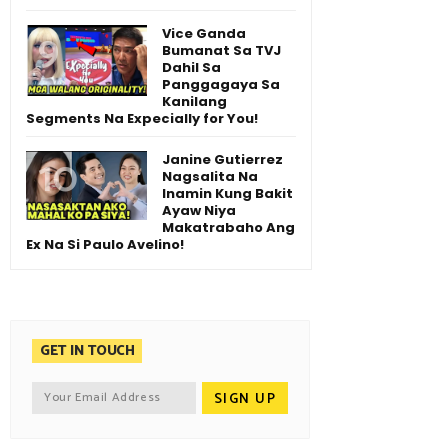
Vice Ganda
Bumanat Sa TVJ
Dahil Sa
Panggagaya Sa
Kanilang
Segments Na Expecially for You!
Janine Gutierrez
Nagsalita Na
Inamin Kung Bakit
Ayaw Niya
Makatrabaho Ang
Ex Na Si Paulo Avelino!
GET IN TOUCH