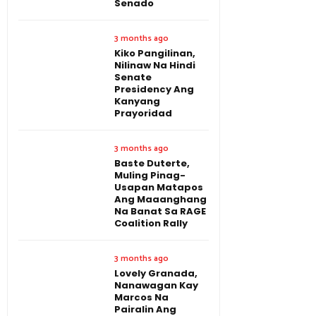
Senado
3 months ago
Kiko Pangilinan,
Nilinaw Na Hindi
Senate
Presidency Ang
Kanyang
Prayoridad
3 months ago
Baste Duterte,
Muling Pinag-
Usapan Matapos
Ang Maaanghang
Na Banat Sa RAGE
Coalition Rally
3 months ago
Lovely Granada,
Nanawagan Kay
Marcos Na
Pairalin Ang