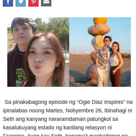
Sa pinakabagong episode ng “Ogie Diaz Inspires” na
ipinalabas noong Martes, Nobyembre 26, ibinahagi ni
Seth ang kanyang nararamdaman patungkol sa
kasalukuyang estado ng kanilang relasyon ni
Francine. Ayon kay Seth, bagama’t magkaibigan pa