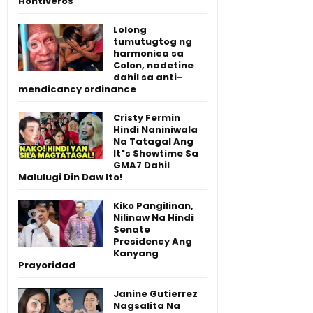
Hontiveros
Lolong
tumutugtog ng
harmonica sa
Colon, nadetine
dahil sa anti-
mendicancy ordinance
Cristy Fermin
Hindi Naniniwala
Na Tatagal Ang
It"s Showtime Sa
GMA7 Dahil
Malulugi Din Daw Ito!
Kiko Pangilinan,
Nilinaw Na Hindi
Senate
Presidency Ang
Kanyang
Prayoridad
Janine Gutierrez
Nagsalita Na