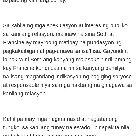
Sa kabila ng mga spekulasyon at interes ng publiko
sa kanilang relasyon, malinaw na sina Seth at
Francine ay mayroong matibay na pundasyon ng
pagkakaibigan at pag-unawa sa isa’t isa. Gayundin,
ipinakita ni Seth ang kanyang malasakit hindi lamang
kay Francine kundi pati na rin sa kanyang pamilya,
na isang magandang indikasyon ng pagiging seryoso
at responsable niya sa mga hakbang na ginagawa sa
kanilang relasyon.
Kahit pa may mga nagmamasid at nagtatanong
tungkol sa kanilang tunay na estado, ipinapakita nila
na bukas at tapat sila sa kanilang mga