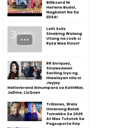
Billboard Ni
Herlene Budol,
Nagkalat Na Sa
EDSA!
Lolit Solis
Sinabing Walang
Utang na Loob si
Ryza Mae Dizon!
RR Enriquez,
Sinawsawan
Sariling Isyu ng
Hiwalayan nila ni
Jayjay
Helterbrand ikinumpara sa KathNiel,
JaDine, LizQuen
Trillanes, Wala
Umanong Balak
Tumakbo Sa 2028
At Mas Tututok Sa
Pagsuporta Kay