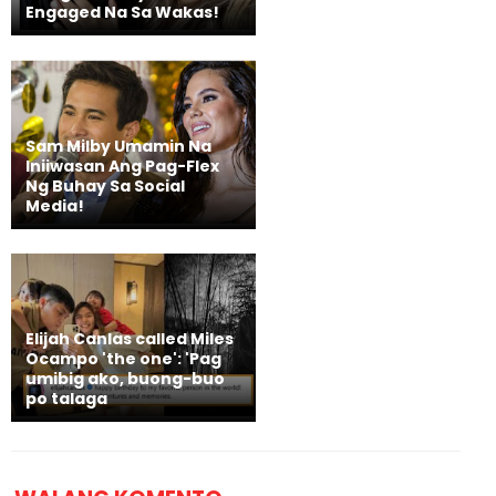
Engaged Na Sa Wakas!
Sam Milby Umamin Na
Iniiwasan Ang Pag-Flex
Ng Buhay Sa Social
Media!
Elijah Canlas called Miles
Ocampo 'the one': 'Pag
umibig ako, buong-buo
po talaga