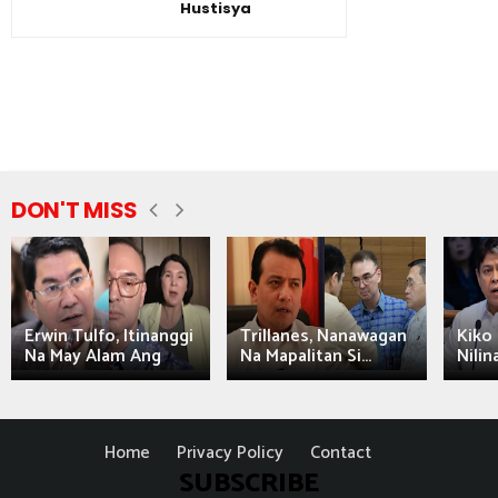
Hustisya
DON'T MISS
Erwin Tulfo, Itinanggi
Trillanes, Nanawagan
Kiko 
Na May Alam Ang
Na Mapalitan Si...
Nilin
Home
Privacy Policy
Contact
SUBSCRIBE