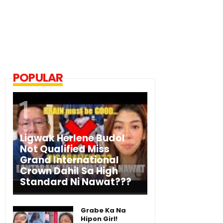
POPULAR
Ligwak Herlene Budol
Not Qualified Miss
Grand International
Crown Dahil Sa High
Standard Ni Nawat???
Grabe Ka Na
Hipon Girl!