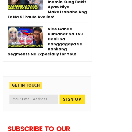
Inamin Kung Bakit
Ayaw Niya
Makatrabaho Ang
Ex Na Si Paulo Avelino!
Vice Ganda
Bumanat Sa TVJ
Dahil Sa
Panggagaya Sa
Kanilang
Segments Na Expecially for You!
GET IN TOUCH
SUBSCRIBE TO OUR