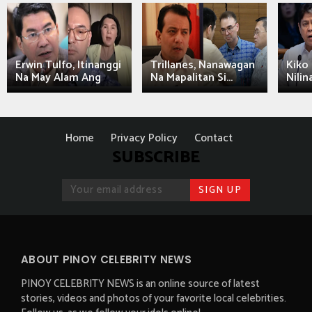
Erwin Tulfo, Itinanggi
Trillanes, Nanawagan
Kiko 
Na May Alam Ang
Na Mapalitan Si...
Nilin
Home
Privacy Policy
Contact
SUBSCRIBE
ABOUT PINOY CELEBRITY NEWS
PINOY CELEBRITY NEWS is an online source of latest
stories, videos and photos of your favorite local celebrities.