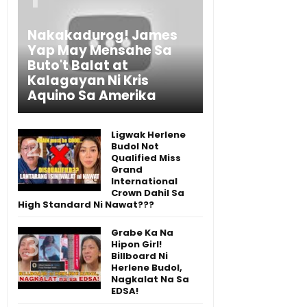
Nakakadurog! James
Yap May Mensahe Sa
Buto't Balat at
Kalagayan Ni Kris
Aquino Sa Amerika
Ligwak Herlene
Budol Not
Qualified Miss
Grand
International
Crown Dahil Sa
High Standard Ni Nawat???
Grabe Ka Na
Hipon Girl!
Billboard Ni
Herlene Budol,
Nagkalat Na Sa
EDSA!