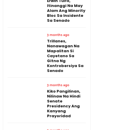
Erwin Tulfo,
Itinanggi Na May
Alam Ang Minority
Bloc Sa Insidente
Sa Senado
3 months ago
Trillanes,
Nanawagan Na
Mapalitan Si
Cayetano Sa
Gitna Ng
Kontrobersiya Sa
Senado
3 months ago
Kiko Pangilinan,
Nilinaw Na Hindi
Senate
Presidency Ang
Kanyang
Prayoridad