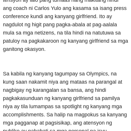
tensyon ay lalo pang tumaas nang makitang hindi
ang coach ni Carlos Yulo ang kasama sa isang press
conference kundi ang kanyang girlfriend. Ito ay
nagdulot ng higit pang pagka-abala at pag-aalala
mula sa mga netizens, na tila hindi na natutuwa sa
patuloy na pagkakaroon ng kanyang girlfriend sa mga
ganitong okasyon.
Sa kabila ng kanyang tagumpay sa Olympics, na
kung saan nakamit niya ang mataas na parangal at
nagbigay ng karangalan sa bansa, ang hindi
pagkakasunduan ng kanyang girlfriend sa pamilya
niya ay tila lumampas sa spotlight ng kanyang mga
accomplishments. Sa halip na magpokus sa kanyang
mga pagganap at pagsisikap, ang atensyon ng