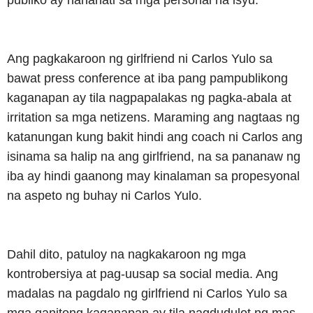
publiko ay nahahati sa mga personal na isyu.
Ang pagkakaroon ng girlfriend ni Carlos Yulo sa
bawat press conference at iba pang pampublikong
kaganapan ay tila nagpapalakas ng pagka-abala at
irritation sa mga netizens. Maraming ang nagtaas ng
katanungan kung bakit hindi ang coach ni Carlos ang
isinama sa halip na ang girlfriend, na sa pananaw ng
iba ay hindi gaanong may kinalaman sa propesyonal
na aspeto ng buhay ni Carlos Yulo.
Dahil dito, patuloy na nagkakaroon ng mga
kontrobersiya at pag-uusap sa social media. Ang
madalas na pagdalo ng girlfriend ni Carlos Yulo sa