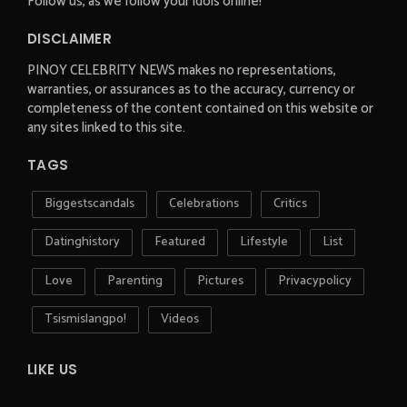
Follow us, as we follow your idols online!
DISCLAIMER
PINOY CELEBRITY NEWS makes no representations,
warranties, or assurances as to the accuracy, currency or
completeness of the content contained on this website or
any sites linked to this site.
TAGS
Biggestscandals
Celebrations
Critics
Datinghistory
Featured
Lifestyle
List
Love
Parenting
Pictures
Privacypolicy
Tsismislangpo!
Videos
LIKE US