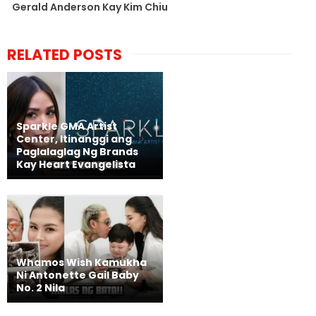
Gerald Anderson Kay Kim Chiu
RELATED POSTS
Sparkle GMA Artist
Center, Itinanggi ang
Paglalaglag Ng Brands
Kay Heart Evangelista
Whamos Wish Kamukha
Ni Antonette Gail Baby
No. 2 Nila