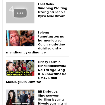
Lolit Solis
Sinabing Walang
Utang na Loob si
Ryza Mae Dizon!
Lolong
tumutugtog ng
harmonica sa
Colon, nadetine
dahil sa anti-
mendicancy ordinance
Cristy Fermin
Hindi Naniniwala
Na Tatagal Ang
It"s Showtime Sa
GMA7 Dahil
Malulugi Din Daw Ito!
RR Enriquez,
Sinawsawan
Sariling Isyu ng
Hiwalayan nila ni