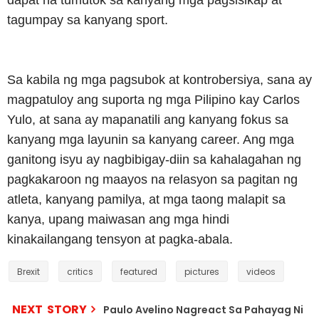
dapat na tumutok sa kanyang mga pagsisikap at
tagumpay sa kanyang sport.
Sa kabila ng mga pagsubok at kontrobersiya, sana ay
magpatuloy ang suporta ng mga Pilipino kay Carlos
Yulo, at sana ay mapanatili ang kanyang fokus sa
kanyang mga layunin sa kanyang career. Ang mga
ganitong isyu ay nagbibigay-diin sa kahalagahan ng
pagkakaroon ng maayos na relasyon sa pagitan ng
atleta, kanyang pamilya, at mga taong malapit sa
kanya, upang maiwasan ang mga hindi
kinakailangang tensyon at pagka-abala.
Brexit
critics
featured
pictures
videos
NEXT STORY
Paulo Avelino Nagreact Sa Pahayag Ni