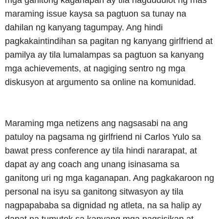
mga ganitong kaganapan ay tila nagdudulot ng mas
maraming issue kaysa sa pagtuon sa tunay na
dahilan ng kanyang tagumpay. Ang hindi
pagkakaintindihan sa pagitan ng kanyang girlfriend at
pamilya ay tila lumalampas sa pagtuon sa kanyang
mga achievements, at nagiging sentro ng mga
diskusyon at argumento sa online na komunidad.
Maraming mga netizens ang nagsasabi na ang
patuloy na pagsama ng girlfriend ni Carlos Yulo sa
bawat press conference ay tila hindi nararapat, at
dapat ay ang coach ang unang isinasama sa
ganitong uri ng mga kaganapan. Ang pagkakaroon ng
personal na isyu sa ganitong sitwasyon ay tila
nagpapababa sa dignidad ng atleta, na sa halip ay