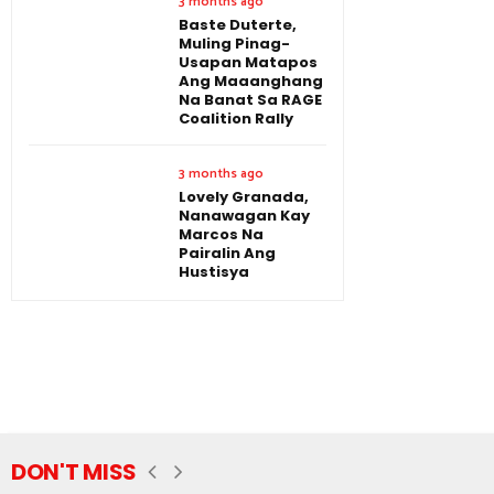
3 months ago
Baste Duterte,
Muling Pinag-
Usapan Matapos
Ang Maaanghang
Na Banat Sa RAGE
Coalition Rally
3 months ago
Lovely Granada,
Nanawagan Kay
Marcos Na
Pairalin Ang
Hustisya
DON'T MISS