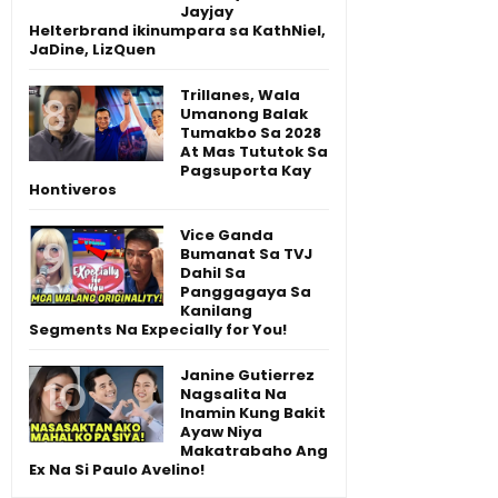
Jayjay
Helterbrand ikinumpara sa KathNiel,
JaDine, LizQuen
Trillanes, Wala
Umanong Balak
Tumakbo Sa 2028
At Mas Tututok Sa
Pagsuporta Kay
Hontiveros
Vice Ganda
Bumanat Sa TVJ
Dahil Sa
Panggagaya Sa
Kanilang
Segments Na Expecially for You!
Janine Gutierrez
Nagsalita Na
Inamin Kung Bakit
Ayaw Niya
Makatrabaho Ang
Ex Na Si Paulo Avelino!