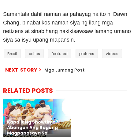
Samantala dahil naman sa pahayag na ito ni Dawn
Chang, binabatikos naman siya ng ilang mga
netizens at sinabihang nakikisawsaw lamang umano
siya sa isyu upang mapansin.
Brexit
critics
featured
pictures
videos
NEXT STORY
Mga Lumang Post
RELATED POSTS
Kapalit Ng Showtime?!
Abangan Ang Bagong
Magpapasaya Sa