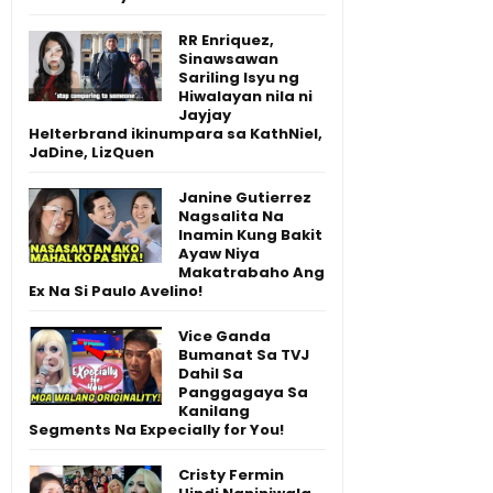
RR Enriquez,
Sinawsawan
Sariling Isyu ng
Hiwalayan nila ni
Jayjay
Helterbrand ikinumpara sa KathNiel,
JaDine, LizQuen
Janine Gutierrez
Nagsalita Na
Inamin Kung Bakit
Ayaw Niya
Makatrabaho Ang
Ex Na Si Paulo Avelino!
Vice Ganda
Bumanat Sa TVJ
Dahil Sa
Panggagaya Sa
Kanilang
Segments Na Expecially for You!
Cristy Fermin