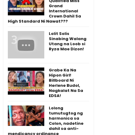
Qualified Miss
Grand
International
Crown Dahil Sa
High Standard Ni Nawat???
Lolit Solis
Sinabing Walang
Utang na Loob si
Ryza Mae Dizon!
Grabe Ka Na
Hipon Girl!
Billboard Ni
Herlene Budol,
Nagkalat Na Sa
EDSA!
Lolong
tumutugtog ng
harmonica sa
Colon, nadetine
dahil sa anti-
mendicancy ordinance