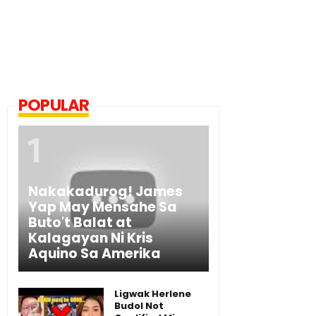
POPULAR
Nakakadurog! James
Yap May Mensahe Sa
Buto't Balat at
Kalagayan Ni Kris
Aquino Sa Amerika
Ligwak Herlene
Budol Not