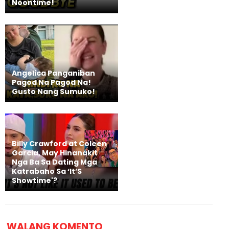
Noontime!
Angelica Panganiban
Pagod Na Pagod Na!
Gusto Nang Sumuko!
Billy Crawford at Coleen
Garcia, May Hinanakit
Nga Ba Sa Dating Mga
Katrabaho Sa ‘It’S
Showtime'?
WALANG KOMENTO