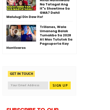
Hindi Naniniwala
Na Tatagal Ang
It"s Showtime Sa
GMA7 Dahil
Malulugi Din Daw Ito!
Trillanes, Wala
Umanong Balak
Tumakbo Sa 2028
At Mas Tututok Sa
Pagsuporta Kay
Hontiveros
GET IN TOUCH
SUBSCRIBE TO OUR