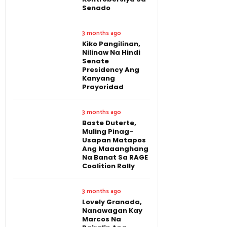
Senado
3 months ago
Kiko Pangilinan,
Nilinaw Na Hindi
Senate
Presidency Ang
Kanyang
Prayoridad
3 months ago
Baste Duterte,
Muling Pinag-
Usapan Matapos
Ang Maaanghang
Na Banat Sa RAGE
Coalition Rally
3 months ago
Lovely Granada,
Nanawagan Kay
Marcos Na