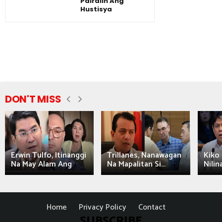
Pairalin Ang
Hustisya
DON'T MISS
Erwin Tulfo, Itinanggi
Trillanes, Nanawagan
Kiko 
Na May Alam Ang
Na Mapalitan Si...
Nilin
Home
Privacy Policy
Contact
SUBSCRIBE