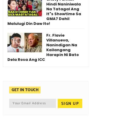
Hindi Naniniwala
Na Tatagal Ang
It"s Showtime Sa
GMA7 Dahil
Malulugi Din Daw Ito!
Fr. Flavie
Villanueva,
Nanindigan Na
Kailangang
Harapin Ni Bato
Dela Rosa Ang ICC
GET IN TOUCH