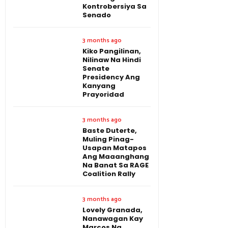
Kontrobersiya Sa
Senado
3 months ago
Kiko Pangilinan,
Nilinaw Na Hindi
Senate
Presidency Ang
Kanyang
Prayoridad
3 months ago
Baste Duterte,
Muling Pinag-
Usapan Matapos
Ang Maaanghang
Na Banat Sa RAGE
Coalition Rally
3 months ago
Lovely Granada,
Nanawagan Kay
Marcos Na