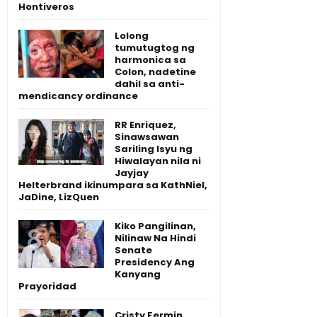
Hontiveros
Lolong
tumutugtog ng
harmonica sa
Colon, nadetine
dahil sa anti-
mendicancy ordinance
RR Enriquez,
Sinawsawan
Sariling Isyu ng
Hiwalayan nila ni
Jayjay
Helterbrand ikinumpara sa KathNiel,
JaDine, LizQuen
Kiko Pangilinan,
Nilinaw Na Hindi
Senate
Presidency Ang
Kanyang
Prayoridad
Cristy Fermin