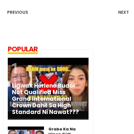
PREVIOUS
NEXT
POPULAR
Ligwak Herlene Budol
Not Qualified Miss
Grand International
Crown Dahil Sa High
Standard Ni Nawat???
Grabe Ka Na