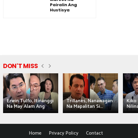
Pairalin Ang
Hustisya
DON'T MISS
Erwin Tulfo, Itinanggi
Trillanes, Nanawagan
Kiko 
Na May Alam Ang
Na Mapalitan Si...
Nilin
Home
Privacy Policy
Contact