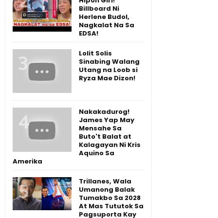
Hipon Girl!
Billboard Ni
Herlene Budol,
Nagkalat Na Sa
EDSA!
Lolit Solis
Sinabing Walang
Utang na Loob si
Ryza Mae Dizon!
Nakakadurog!
James Yap May
Mensahe Sa
Buto't Balat at
Kalagayan Ni Kris
Aquino Sa
Amerika
Trillanes, Wala
Umanong Balak
Tumakbo Sa 2028
At Mas Tututok Sa
Pagsuporta Kay