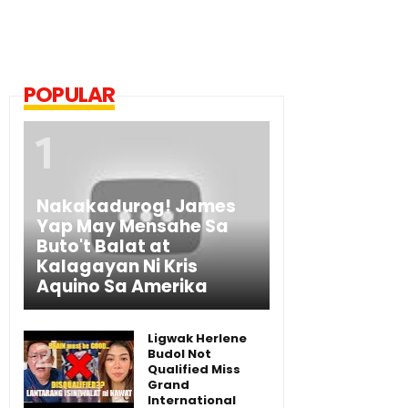
POPULAR
Nakakadurog! James
Yap May Mensahe Sa
Buto't Balat at
Kalagayan Ni Kris
Aquino Sa Amerika
Ligwak Herlene
Budol Not
Qualified Miss
Grand
International