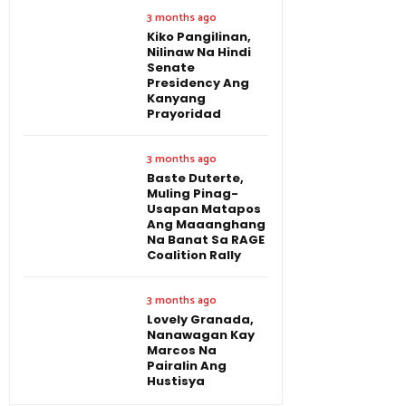
3 months ago
Kiko Pangilinan,
Nilinaw Na Hindi
Senate
Presidency Ang
Kanyang
Prayoridad
3 months ago
Baste Duterte,
Muling Pinag-
Usapan Matapos
Ang Maaanghang
Na Banat Sa RAGE
Coalition Rally
3 months ago
Lovely Granada,
Nanawagan Kay
Marcos Na
Pairalin Ang
Hustisya