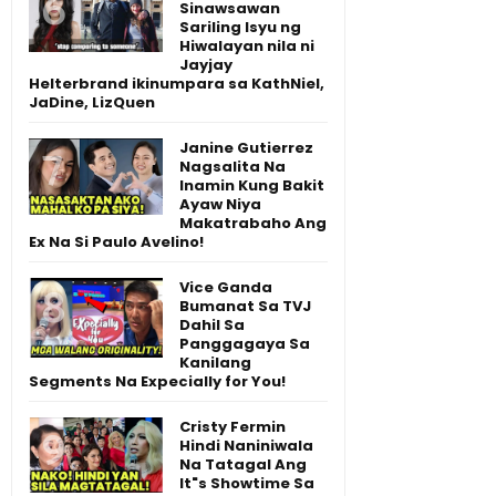
Sinawsawan
Sariling Isyu ng
Hiwalayan nila ni
Jayjay
Helterbrand ikinumpara sa KathNiel,
JaDine, LizQuen
Janine Gutierrez
Nagsalita Na
Inamin Kung Bakit
Ayaw Niya
Makatrabaho Ang
Ex Na Si Paulo Avelino!
Vice Ganda
Bumanat Sa TVJ
Dahil Sa
Panggagaya Sa
Kanilang
Segments Na Expecially for You!
Cristy Fermin
Hindi Naniniwala
Na Tatagal Ang
It"s Showtime Sa