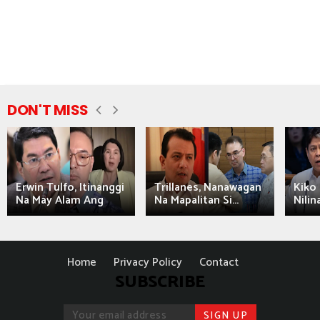
DON'T MISS
Erwin Tulfo, Itinanggi
Trillanes, Nanawagan
Kiko 
Na May Alam Ang
Na Mapalitan Si...
Nilin
Home
Privacy Policy
Contact
SUBSCRIBE