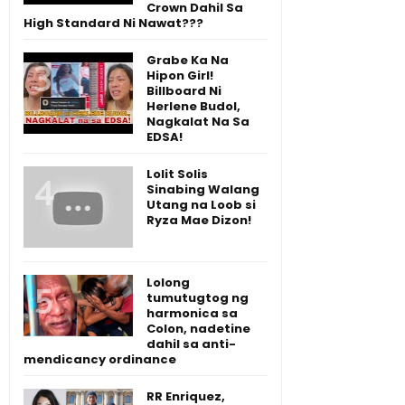
Crown Dahil Sa
High Standard Ni Nawat???
Grabe Ka Na
Hipon Girl!
Billboard Ni
Herlene Budol,
Nagkalat Na Sa
EDSA!
Lolit Solis
Sinabing Walang
Utang na Loob si
Ryza Mae Dizon!
Lolong
tumutugtog ng
harmonica sa
Colon, nadetine
dahil sa anti-
mendicancy ordinance
RR Enriquez,