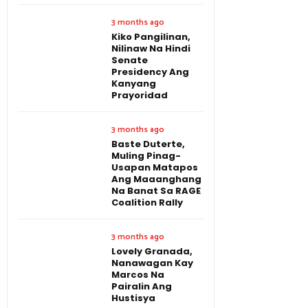
3 months ago
Kiko Pangilinan,
Nilinaw Na Hindi
Senate
Presidency Ang
Kanyang
Prayoridad
3 months ago
Baste Duterte,
Muling Pinag-
Usapan Matapos
Ang Maaanghang
Na Banat Sa RAGE
Coalition Rally
3 months ago
Lovely Granada,
Nanawagan Kay
Marcos Na
Pairalin Ang
Hustisya