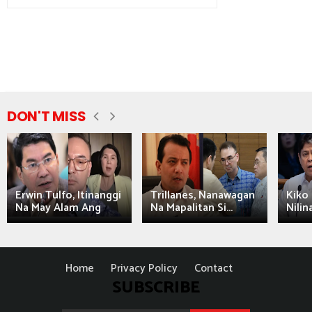
DON'T MISS
Erwin Tulfo, Itinanggi
Trillanes, Nanawagan
Kiko 
Na May Alam Ang
Na Mapalitan Si...
Nilin
Home
Privacy Policy
Contact
SUBSCRIBE