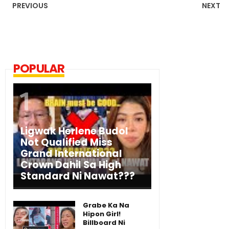
PREVIOUS
NEXT
POPULAR
Ligwak Herlene Budol
Not Qualified Miss
Grand International
Crown Dahil Sa High
Standard Ni Nawat???
Grabe Ka Na
Hipon Girl!
Billboard Ni