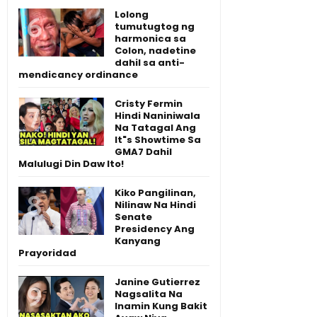
Lolong
tumutugtog ng
harmonica sa
Colon, nadetine
dahil sa anti-
mendicancy ordinance
Cristy Fermin
Hindi Naniniwala
Na Tatagal Ang
It"s Showtime Sa
GMA7 Dahil
Malulugi Din Daw Ito!
Kiko Pangilinan,
Nilinaw Na Hindi
Senate
Presidency Ang
Kanyang
Prayoridad
Janine Gutierrez
Nagsalita Na
Inamin Kung Bakit