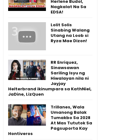
Herlene Budol,
Nagkalat Na Sa
EDSA!
Lolit Solis
Sinabing Walang
Utang na Loob si
Ryza Mae Dizon!
RR Enriquez,
Sinawsawan
Sariling Isyu ng
Hiwalayan nila ni
Jayjay
Helterbrand ikinumpara sa KathNiel,
JaDine, LizQuen
Trillanes, Wala
Umanong Balak
Tumakbo Sa 2028
At Mas Tututok Sa
Pagsuporta Kay
Hontiveros