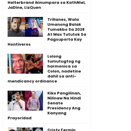
Helterbrand ikinumpara sa KathNiel,
JaDine, LizQuen
Trillanes, Wala
Umanong Balak
Tumakbo Sa 2028
At Mas Tututok Sa
Pagsuporta Kay
Hontiveros
Lolong
tumutugtog ng
harmonica sa
Colon, nadetine
dahil sa anti-
mendicancy ordinance
Kiko Pangilinan,
Nilinaw Na Hindi
Senate
Presidency Ang
Kanyang
Prayoridad
Cristy Fermin