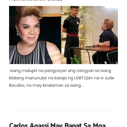
Isang malupit na pangyayari ang nangyari sa isang
kilalang manunulat na kasapi ng LGBTQIA+ na si Jude
Bacalso, na may kinalaman sa isang...
Carlos Agassi May Banat Sa Mga