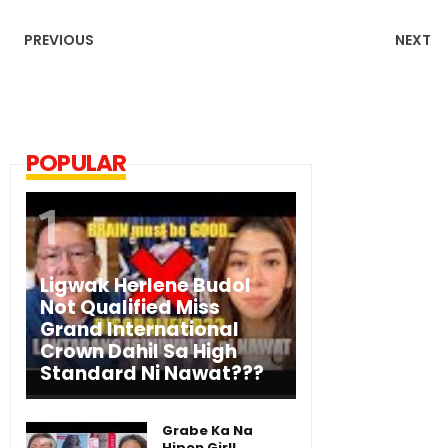
PREVIOUS
NEXT
POPULAR
Ligwak Herlene Budol
Not Qualified Miss
Grand International
Crown Dahil Sa High
Standard Ni Nawat???
Grabe Ka Na
Hipon Girl!