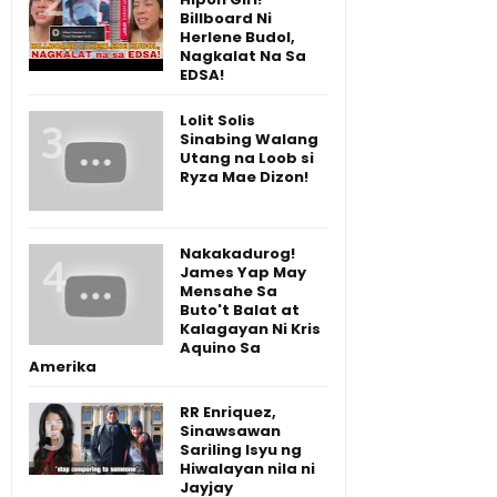
Billboard Ni
Herlene Budol,
Nagkalat Na Sa
EDSA!
Lolit Solis
Sinabing Walang
Utang na Loob si
Ryza Mae Dizon!
Nakakadurog!
James Yap May
Mensahe Sa
Buto't Balat at
Kalagayan Ni Kris
Aquino Sa
Amerika
RR Enriquez,
Sinawsawan
Sariling Isyu ng
Hiwalayan nila ni
Jayjay