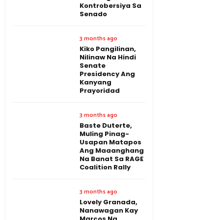
Kontrobersiya Sa
Senado
3 months ago
Kiko Pangilinan,
Nilinaw Na Hindi
Senate
Presidency Ang
Kanyang
Prayoridad
3 months ago
Baste Duterte,
Muling Pinag-
Usapan Matapos
Ang Maaanghang
Na Banat Sa RAGE
Coalition Rally
3 months ago
Lovely Granada,
Nanawagan Kay
Marcos Na