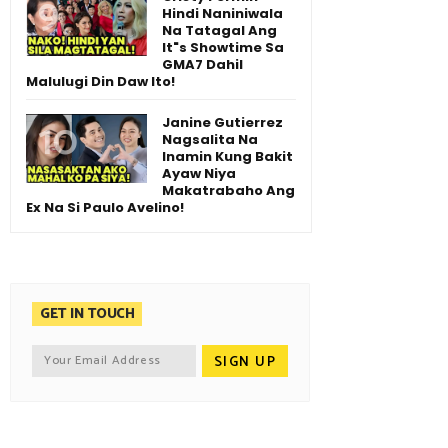
Hindi Naniniwala
Na Tatagal Ang
It"s Showtime Sa
GMA7 Dahil
Malulugi Din Daw Ito!
Janine Gutierrez
Nagsalita Na
Inamin Kung Bakit
Ayaw Niya
Makatrabaho Ang
Ex Na Si Paulo Avelino!
GET IN TOUCH