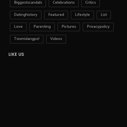
Biggestscandals
Celebrations
Critics
Datinghistory
Featured
Lifestyle
List
Love
Parenting
Pictures
Privacypolicy
Tsismislangpo!
Videos
LIKE US