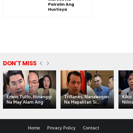
Pairalin Ang
Hustisya
DON'T MISS
Erwin Tulfo, Itinanggi
Trillanes, Nanawagan
Kiko 
Na May Alam Ang
Na Mapalitan Si...
Nilin
Home
Privacy Policy
Contact