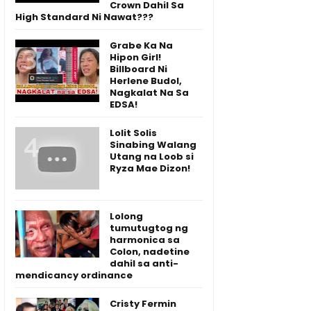
Crown Dahil Sa
High Standard Ni Nawat???
Grabe Ka Na
Hipon Girl!
Billboard Ni
Herlene Budol,
Nagkalat Na Sa
EDSA!
Lolit Solis
Sinabing Walang
Utang na Loob si
Ryza Mae Dizon!
Lolong
tumutugtog ng
harmonica sa
Colon, nadetine
dahil sa anti-
mendicancy ordinance
Cristy Fermin