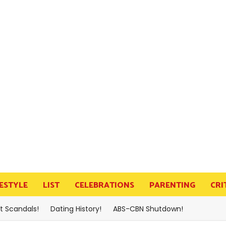
FESTYLE
LIST
CELEBRATIONS
PARENTING
CRI
t Scandals!
Dating History!
ABS-CBN Shutdown!