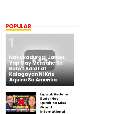
POPULAR
Nakakadurog! James
Yap May Mensahe Sa
Buto't Balat at
Kalagayan Ni Kris
Aquino Sa Amerika
Ligwak Herlene
Budol Not
Qualified Miss
Grand
International