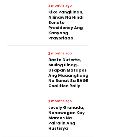
3 months ago
Kiko Pangilinan,
Nilinaw Na Hindi
Senate
Presidency Ang
Kanyang
Prayoridad
3 months ago
Baste Duterte,
Muling Pinag-
Usapan Matapos
Ang Maaanghang
Na Banat Sa RAGE
Coalition Rally
3 months ago
Lovely Granada,
Nanawagan Kay
Marcos Na
Pairalin Ang
Hustisya