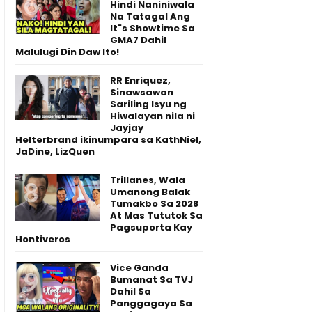
Hindi Naniniwala
Na Tatagal Ang
It"s Showtime Sa
GMA7 Dahil
Malulugi Din Daw Ito!
RR Enriquez,
Sinawsawan
Sariling Isyu ng
Hiwalayan nila ni
Jayjay
Helterbrand ikinumpara sa KathNiel,
JaDine, LizQuen
Trillanes, Wala
Umanong Balak
Tumakbo Sa 2028
At Mas Tututok Sa
Pagsuporta Kay
Hontiveros
Vice Ganda
Bumanat Sa TVJ
Dahil Sa
Panggagaya Sa