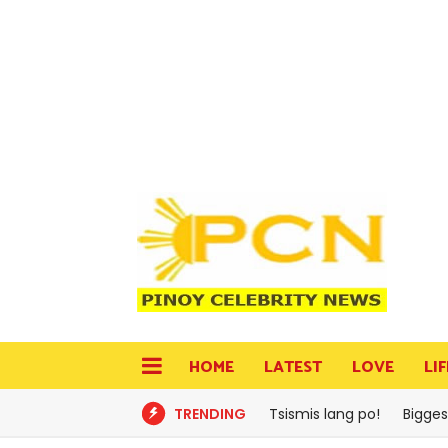
HOME
LATEST
LOVE
LI
TRENDING
Tsismis lang po!
Bigges