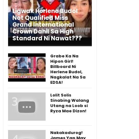
Ligwak Herlene Budol
Not Qualified Miss
Grand International
Crown Dahil Sa High
Standard Ni Nawat???
Grabe Ka Na
Hipon Girl!
Billboard Ni
Herlene Budol,
Nagkalat Na Sa
EDSA!
Lolit Solis
Sinabing Walang
Utang na Loob si
Ryza Mae Dizon!
Nakakadurog!
James Yap May