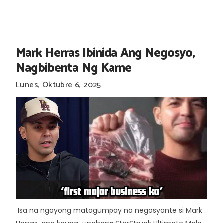
Mark Herras Ibinida Ang Negosyo,
Nagbibenta Ng Karne
Lunes, Oktubre 6, 2025
Isa na ngayong matagumpay na negosyante si Mark
Herras, ang kauna-unahang StarStruck Ultimate Male