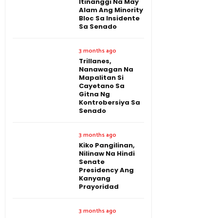
Itinanggi Na May
Alam Ang Minority
Bloc Sa Insidente
Sa Senado
3 months ago
Trillanes,
Nanawagan Na
Mapalitan Si
Cayetano Sa
Gitna Ng
Kontrobersiya Sa
Senado
3 months ago
Kiko Pangilinan,
Nilinaw Na Hindi
Senate
Presidency Ang
Kanyang
Prayoridad
3 months ago