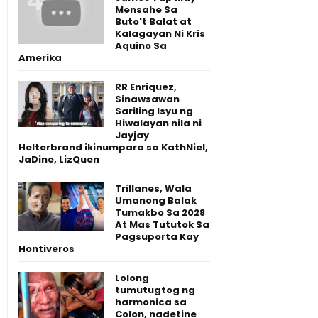
Mensahe Sa
Buto't Balat at
Kalagayan Ni Kris
Aquino Sa
Amerika
RR Enriquez,
Sinawsawan
Sariling Isyu ng
Hiwalayan nila ni
Jayjay
Helterbrand ikinumpara sa KathNiel,
JaDine, LizQuen
Trillanes, Wala
Umanong Balak
Tumakbo Sa 2028
At Mas Tututok Sa
Pagsuporta Kay
Hontiveros
Lolong
tumutugtog ng
harmonica sa
Colon, nadetine