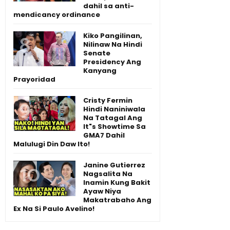
dahil sa anti-
mendicancy ordinance
Kiko Pangilinan,
Nilinaw Na Hindi
Senate
Presidency Ang
Kanyang
Prayoridad
Cristy Fermin
Hindi Naniniwala
Na Tatagal Ang
It"s Showtime Sa
GMA7 Dahil
Malulugi Din Daw Ito!
Janine Gutierrez
Nagsalita Na
Inamin Kung Bakit
Ayaw Niya
Makatrabaho Ang
Ex Na Si Paulo Avelino!