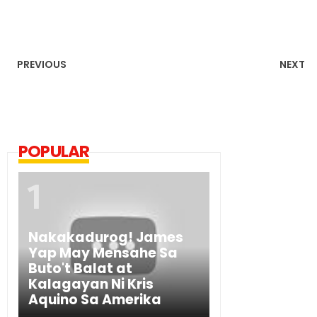
PREVIOUS
NEXT
POPULAR
Nakakadurog! James
Yap May Mensahe Sa
Buto't Balat at
Kalagayan Ni Kris
Aquino Sa Amerika