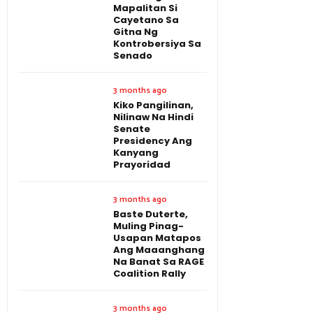
Mapalitan Si
Cayetano Sa
Gitna Ng
Kontrobersiya Sa
Senado
3 months ago
Kiko Pangilinan,
Nilinaw Na Hindi
Senate
Presidency Ang
Kanyang
Prayoridad
3 months ago
Baste Duterte,
Muling Pinag-
Usapan Matapos
Ang Maaanghang
Na Banat Sa RAGE
Coalition Rally
3 months ago