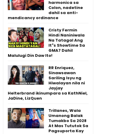
harmonica sa
Colon, nadetine
dahil sa anti-
mendicancy ordinance
Cristy Fermin
Hindi Naniniwala
Na Tatagal Ang
It"s Showtime Sa
GMA7 Dahil
Malulugi Din Daw Ito!
RR Enriquez,
Sinawsawan
Sariling Isyu ng
Hiwalayan nila ni
Jayjay
Helterbrand ikinumpara sa KathNiel,
JaDine, LizQuen
Trillanes, Wala
Umanong Balak
Tumakbo Sa 2028
At Mas Tututok Sa
Pagsuporta Kay