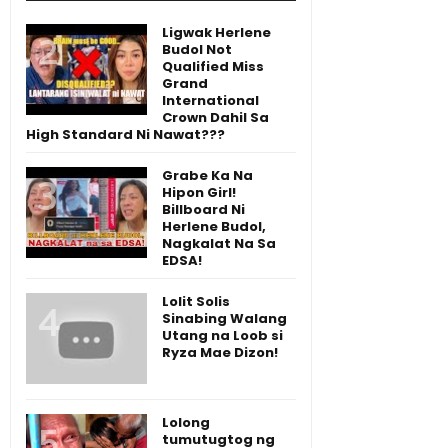
Ligwak Herlene
Budol Not
Qualified Miss
Grand
International
Crown Dahil Sa
High Standard Ni Nawat???
Grabe Ka Na
Hipon Girl!
Billboard Ni
Herlene Budol,
Nagkalat Na Sa
EDSA!
Lolit Solis
Sinabing Walang
Utang na Loob si
Ryza Mae Dizon!
Lolong
tumutugtog ng